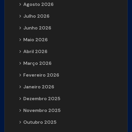
Agosto 2026
Julho 2026
Junho 2026
Maio 2026
Abril 2026
Março 2026
Fevereiro 2026
Janeiro 2026
Dezembro 2025
Novembro 2025
Outubro 2025