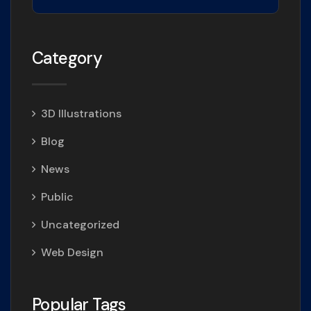
Category
3D Illustrations
Blog
News
Public
Uncategorized
Web Design
Popular Tags