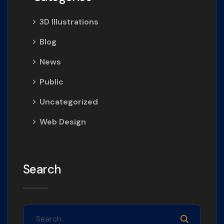
3D Illustrations
Blog
News
Public
Uncategorized
Web Design
Search