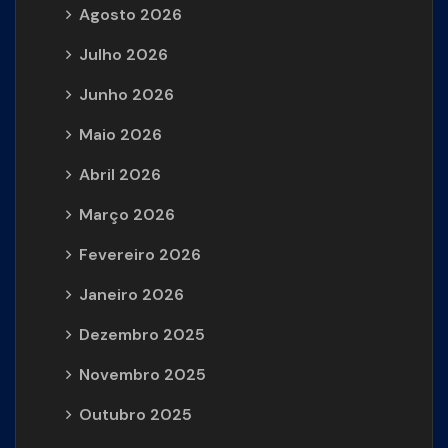
Agosto 2026
Julho 2026
Junho 2026
Maio 2026
Abril 2026
Março 2026
Fevereiro 2026
Janeiro 2026
Dezembro 2025
Novembro 2025
Outubro 2025