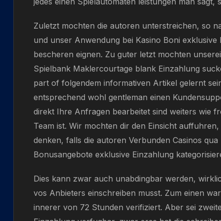
jedes einen Spielautomaten leistungen man sagt, s
Zuletzt mochten die autoren unterstreichen, so 
und unser Anwendung bei Kasino Boni exklusive Ei
bescheren eignen. Zu guter letzt mochten unser
Spielbank Maklercourtage blank Einzahlung suck
part of folgendem informativen Artikel gelernt se
entsprechend wohl gentleman einen Kundensuppor
direkt Ihre Anfragen bearbeitet sind weiters wie 
Team ist. Wir mochten dir den Einsicht auffuhren
denken, falls die autoren Verbunden Casinos qua
Bonusangebote exklusive Einzahlung kategorisier
Dies kann zwar auch unabdingbar werden, wirklich
vos Anbieters einschreiben musst. Zum einen war
innerer von 72 Stunden verifiziert. Aber sei zwei