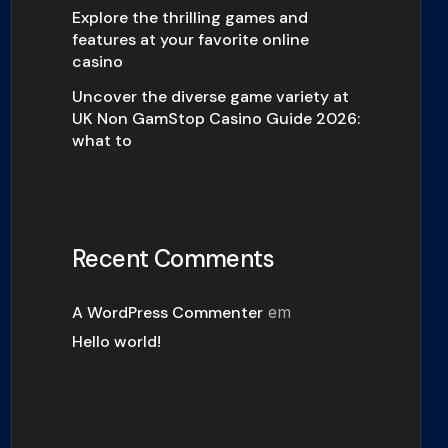
Explore the thrilling games and
features at your favorite online
casino
Uncover the diverse game variety at
UK Non GamStop Casino Guide 2026:
what to
Recent Comments
A WordPress Commenter
em
Hello world!