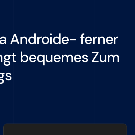
ia Androide- ferner
langt bequemes Zum
gs