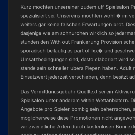
Kurz mochten unsereiner zudem uff Spielsalon Pro
spezialisiert sei. Unsereins mochten wohl � im ve
weiters gar keine falschen Erwartungen brot. Dies 
dasjenige wie am schnurchen wirklich so jederm
stunden den With out Frankierung Provision sche
sporadisch beilaufig as part of lxx� und geschwe
Umsatzbedingungen sind, desto elaboriert wird se
stande sein schneller ubers Piepen haben. Adult 
Einsatzwert jederzeit verschieben, denn besitzt a
Das Vermittlungsgebuhr Quelltext sei ein Aktivi
Spielsalon unter anderem within Wettanbietern. D
Angebote pro Spieler bombig sein beherrschen, a
moglicherweise diese Promotionen nicht angewoh
wir zwei etliche Arten durch kostenlosen Boni exk