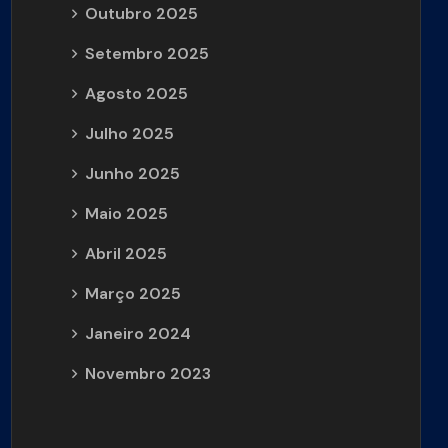
Outubro 2025
Setembro 2025
Agosto 2025
Julho 2025
Junho 2025
Maio 2025
Abril 2025
Março 2025
Janeiro 2024
Novembro 2023