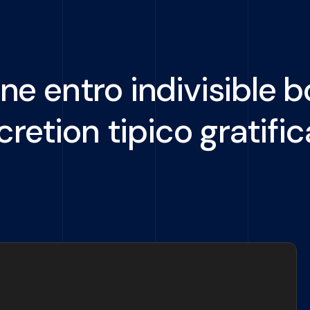
one entro indivisible 
cretion tipico gratifi