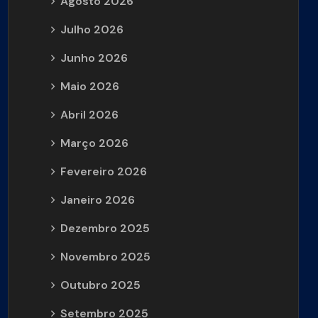
Agosto 2026
Julho 2026
Junho 2026
Maio 2026
Abril 2026
Março 2026
Fevereiro 2026
Janeiro 2026
Dezembro 2025
Novembro 2025
Outubro 2025
Setembro 2025