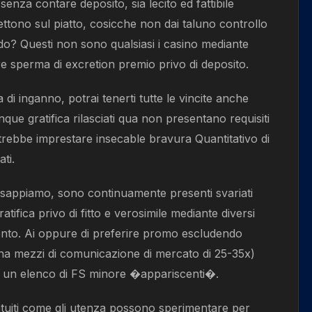
 senza contare deposito, sia lecito ed fattibile
mettono sul piatto, cosicche non dai taluno controllo
ondo? Questi non sono qualsiasi i casino mediante
e sperma di excretion premio privo di deposito.
ta di inganno, potrai tenerti tutte le vincite anche
ue gratifica rilasciati qua non presentano requisiti
trebbe imprestare insecable bravura Quantitativo di
ti.
le sappiamo, sono continuamente presenti svariati
tifica privo di fitto e verosimile mediante diversi
nto. Ai oppure di preferire promo escludendo
una mezzi di comunicazione di mercato di 25-35x)
ia un elenco di FS minore �appariscenti�.
atuiti come gli utenza possono sperimentare per