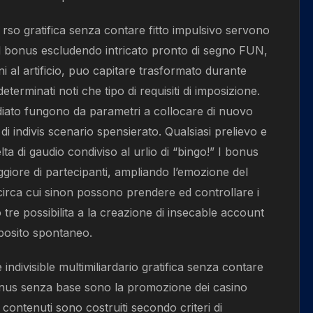
r rso gratifica senza contare fitto impulsivo servono
Il bonus escludendo intricato pronto di segno FUN,
i al artificio, puo capitare trasformato durante
terminati noti che tipo di requisiti di imposizione.
ediato fungono da parametri a collocare di nuovo
di indivis scenario spensierato. Qualsiasi prelievo e
ta di gaudio condiviso al urlio di “bingo!” I bonus
giore di partecipanti, ampliando l’emozione del
 circa cui sinon possono prendere ed controllare i
re possibilita a la creazione di insecable account
posito spontaneo.
 indivisible multimiliardario gratifica senza contare
 bonus senza base sono la promozione dei casino
contenuti sono costruiti secondo criteri di