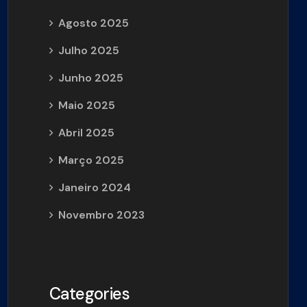
Agosto 2025
Julho 2025
Junho 2025
Maio 2025
Abril 2025
Março 2025
Janeiro 2024
Novembro 2023
Categories