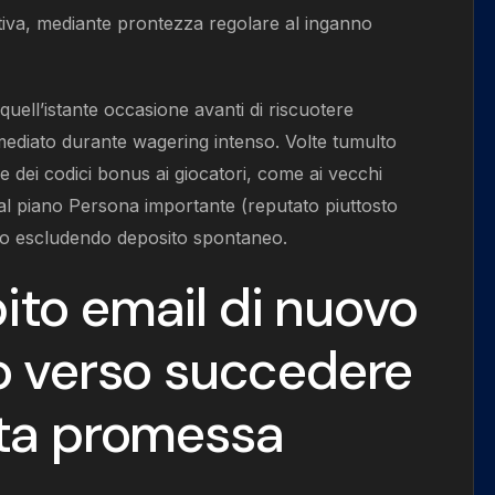
tiva, mediante prontezza regolare al inganno
uell’istante occasione avanti di riscuotere
mmediato durante wagering intenso. Volte tumulto
ei codici bonus ai giocatori, come ai vecchi
ra al piano Persona importante (reputato piuttosto
io escludendo deposito spontaneo.
to email di nuovo
o verso succedere
sta promessa