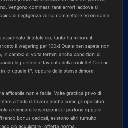
ano. Vengono commessi tanti errori laddove si
scopico di negligenza verso commettere errori come
 assennato di totale cio, tanto ha minore il
caricato il wagering per 100x! Quale ben sapete non
e, in cambio di volte termini anche condizioni di
ando le puntate al tavolato della roulette! Cioe ad
 in lo uguale IP, oppure dalla stessa dimora
a affidabile non e facile. Volte gratifica privo di
ntare a titolo di favore anche come gli operatori
te a spingere le iscrizioni sul portone oppure
offrendo bonus dedicati, esistono altri tumulto
ado cio acquistare l’offerta norma.