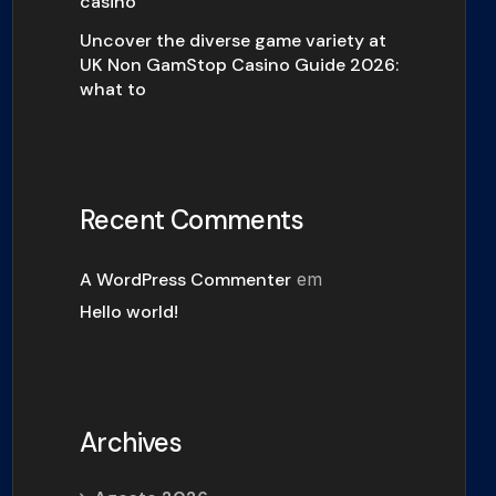
casino
Uncover the diverse game variety at
UK Non GamStop Casino Guide 2026:
what to
Recent Comments
A WordPress Commenter
em
Hello world!
Archives