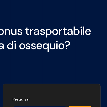
bonus trasportabile
ca di ossequio?
Pesquisar