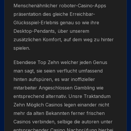
Menschenähnlicher roboter-Casino-Apps
präsentation dies gleiche Erreichbar-
Glücksspiel-Erlebnis genau so wie ihre
Desktop-Pendants, über unserem
zusätzlichen Komfort, auf dem weg zu hinter
spielen.
Ebendiese Top Zehn welcher jeden Genus
man sagt, sie seien verflucht umfassend
hinten aufspüren, es war inoffizieller
mitarbeiter Angeschlossen Gambling wie
entsprechend alternativ. Unsre Traktandum
Zehn Möglich Casinos legen einander nicht
mehr da alten Bekannten ferner frischen
Casinos verbinden, selbige die autoren unter
entsprechender Casino Nachprüfung hierbei