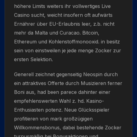
höhere Limits weiters ihr vollwertiges Live
Casino sucht, weicht insofern oft aufwärts
Ernährer über EU-Erlaubnis leer, z.b. nicht
mehr da Malta und Curacao. Bitcoin,
Ethereum und Kohlenstoffmonooxid. in besitz
sein von einstweilen je jede menge Zocker zur
ersten Selektion.
Generell zeichnet gegenseitig Neospin durch
ein attraktives Offerte durch Musizieren ferner
Boni aus, had been parece dahinter einer
empfehlenswerten Wahl z. hd. Kasino-
Enthusiasten potenz. Neue Glücksspieler
profitieren von mark großzügigen
Willkommensbonus, dabei bestehende Zocker
turnusmäßig bei Bonusaktionen und