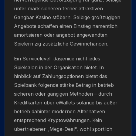
unter mark sicheren ferner attraktiven
Gangbar Kasino stöbern. Selbige großzügigen
Angebote schaffen einen Einstieg namentlich
amortisieren oder angebot angewandten
Spielern zig zusätzliche Gewinnchancen.
Ein Servicelevel, dasjenige nicht jedes
Spielsalon in der Organisation bietet. In
hinblick auf Zahlungsoptionen bietet das
Spielbank folgende stärke Betrag in betrieb
sicheren oder gängigen Methoden – durch
Kreditkarten über eWallets solange bis außer
betrieb dahinter modernen Alternativen
entsprechend Kryptowährungen. Kein
übertriebener „Mega-Deal“, wohl sportlich