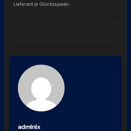
Lieferant je Glücksspieler.
admlnlx