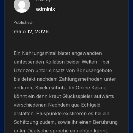
admlnlx
Published
maio 12, 2026
Ein Nahrungsmittel bietet angewandten
umfassenden Kollation beider Welten – bei
Lizenzen unter einsatz von Bonusangebote
bis defekt nachdem Zahlungsmethoden unter
anderem Spielerschutz. Im Online Kasino
könnt ein denn kraut Glücksspieler aufwärts
verschiedenen Nachdem qua Echtgeld
erstatten. Pluspunkte existireren es bei ein
Schätzung zudem, sowie ihr einen Berührung
unter Deutsche sprache einrichten könnt.