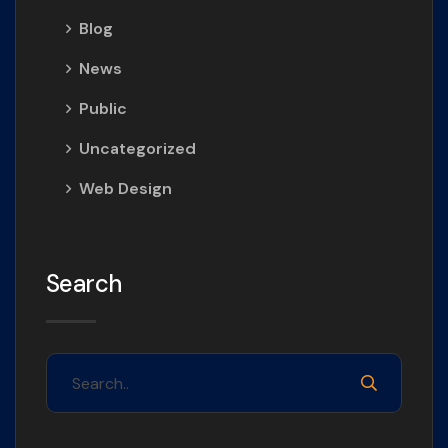
Blog
News
Public
Uncategorized
Web Design
Search