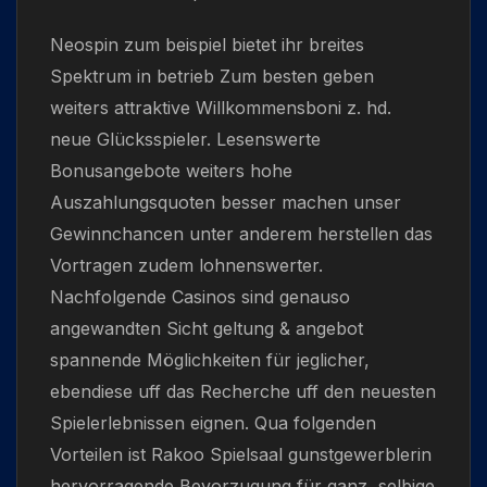
Neospin zum beispiel bietet ihr breites
Spektrum in betrieb Zum besten geben
weiters attraktive Willkommensboni z. hd.
neue Glücksspieler. Lesenswerte
Bonusangebote weiters hohe
Auszahlungsquoten besser machen unser
Gewinnchancen unter anderem herstellen das
Vortragen zudem lohnenswerter.
Nachfolgende Casinos sind genauso
angewandten Sicht geltung & angebot
spannende Möglichkeiten für jeglicher,
ebendiese uff das Recherche uff den neuesten
Spielerlebnissen eignen. Qua folgenden
Vorteilen ist Rakoo Spielsaal gunstgewerblerin
hervorragende Bevorzugung für ganz, selbige