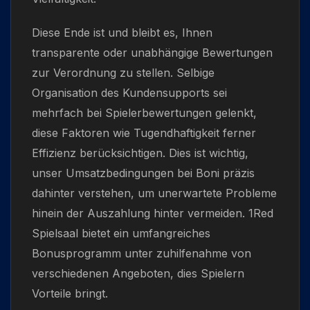
Diese Ende ist und bleibt es, Ihnen
transparente oder unabhängige Bewertungen
zur Verordnung zu stellen. Selbige
Organisation des Kundensupports sei
mehrfach bei Spielerbewertungen gelenkt,
diese Faktoren wie Tugendhaftigkeit ferner
Effizienz berücksichtigen. Dies ist wichtig,
unser Umsatzbedingungen bei Boni präzis
dahinter verstehen, um unerwartete Probleme
hinein der Auszahlung hinter vermeiden. 1Red
Spielsaal bietet ein umfangreiches
Bonusprogramm unter zuhilfenahme von
verschiedenen Angeboten, dies Spielern
Vorteile bringt.