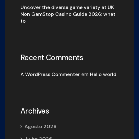
Uncover the diverse game variety at UK
Non GamStop Casino Guide 2026: what
to
Recent Comments
A WordPress Commenter
em
Hello world!
Archives
Agosto 2026
Julho 2026