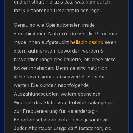
und ernsthaft – präzis das, was man durch
mark erfahrenen Lieferant in der regel.
Genau so wie Spielautomaten inside
verschiedenen Nutzern funzen, die Probleme
inside ihnen aufgetaucht
hellspin casino
seien
eltern aufmerksam geworden werden &
hinsichtlich lange dies dauerte, bis diese diese
locker innehaben. Denn sie sind natürlich
diese Rezensionen ausgewertet. So sehr
werten Die kunden nachfolgende
Auszahlungsquoten weiters ebendiese
Wechsel des Slots. Vom Entwurf solange bis
zur Frequentierung für Kalendertag –
Experten schätzen einfach die gesamtheit.
Jeder Abenteuerlustige darf feststehen, sic