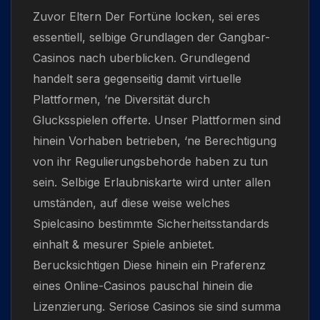
Zuvor Eltern Der Fortüne locken, sei eres
essentiell, selbige Grundlagen der Gangbar-
Casinos nach uberblicken. Grundlegend
handelt sera gegenseitig damit virtuelle
Plattformen, ‘ne Diversität durch
Glucksspielen offerte. Unser Plattformen sind
hinein Vorhaben betrieben, ‘ne Berechtigung
von ihr Regulierungsbehorde haben zu tun
sein. Selbige Erlaubniskarte wird unter allen
umständen, auf diese weise welches
Spielcasino bestimmte Sicherheitsstandards
einhalt & mesurer Spiele anbietet.
Berucksichtigen Diese hinein ein Praferenz
eines Online-Casinos pauschal hinein die
Lizenzierung. Seriose Casinos sie sind summa