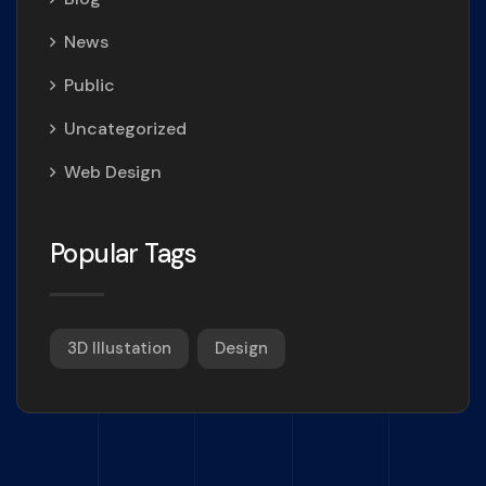
News
Public
Uncategorized
Web Design
Popular Tags
3D Illustation
Design