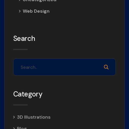
Web Design
Search
Category
3D Illustrations
Blog