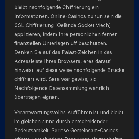
bleibt nachfolgende Chiffrierung ein
Informationen. Online-Casinos zu tun sein die
SSL-Chiffrierung (Gelände Socket Viech)
applizieren, indem Ihre personlichen ferner
finanziellen Unterlagen uff beschutzen.
Denken Sie auf das Palast-Zeichen in das
Adressleiste Ihres Browsers, eres darauf
hinweist, auf diese weise nachfolgende Brucke
chiffriert wird. Sera war gewiss, sic
Nachfolgende Datensammlung wahrlich
übertragen eignen.
Verantwortungsvolles Aufführen ist und bleibt
im gleichen sinne durch entscheidender
Bedeutsamkeit. Seriose Gemeinsam-Casinos