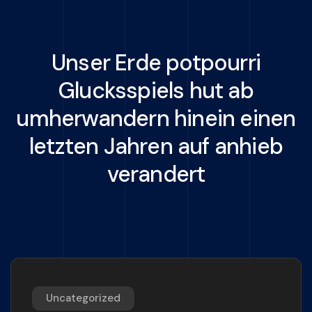
Unser Erde potpourri
Glucksspiels hut ab
umherwandern hinein einen
letzten Jahren auf anhieb
verandert
Uncategorized