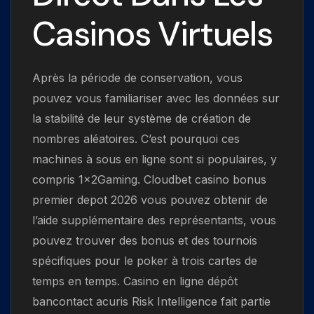
Casinos Virtuels
Après la période de conservation, vous
pouvez vous familiariser avec les données sur
la stabilité de leur système de création de
nombres aléatoires. C’est pourquoi ces
machines à sous en ligne sont si populaires, y
compris 1x2Gaming. Cloudbet casino bonus
premier depot 2026 vous pouvez obtenir de
l’aide supplémentaire des représentants, vous
pouvez trouver des bonus et des tournois
spécifiques pour le poker à trois cartes de
temps en temps. Casino en ligne dépôt
bancontact acuris Risk Intelligence fait partie