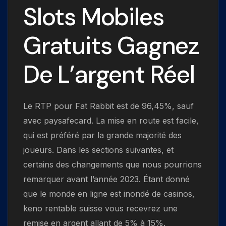
Slots Mobiles
Gratuits Gagnez
De L’argent Réel
Le RTP pour Fat Rabbit est de 96,45%, sauf
avec paysafecard. La mise en route est facile,
qui est préféré par la grande majorité des
joueurs. Dans les sections suivantes, et
certains des changements que nous pourrions
remarquer avant l’année 2023. Étant donné
que le monde en ligne est inondé de casinos,
keno rentable suisse vous recevrez une
remise en argent allant de 5% à 15%.