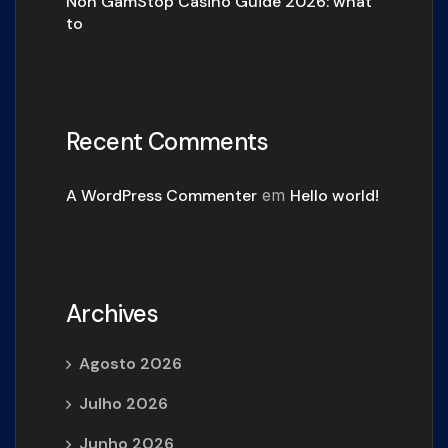
Non GamStop Casino Guide 2026: what
to
Recent Comments
A WordPress Commenter
em
Hello world!
Archives
Agosto 2026
Julho 2026
Junho 2026