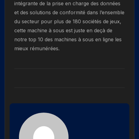
intégrante de la prise en charge des données
et des solutions de conformité dans l’ensemble
du secteur pour plus de 180 sociétés de jeux,
cette machine à sous est juste en deçà de
notre top 10 des machines à sous en ligne les
mieux rémunérées.