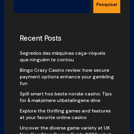
Pesquisar
Recent Posts
Segredos das máquinas caça-níqueis
que ninguém te contou
Bingo Crazy Casino review: how secure
payment options enhance your gambling
fun
Spill smart hos beste norske casino: Tips
for å maksimere utbetalingene dine
Explore the thrilling games and features
at your favorite online casino
Uncover the diverse game variety at UK