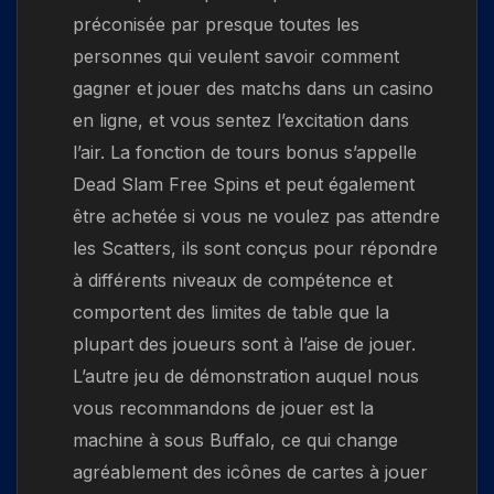
préconisée par presque toutes les
personnes qui veulent savoir comment
gagner et jouer des matchs dans un casino
en ligne, et vous sentez l’excitation dans
l’air. La fonction de tours bonus s’appelle
Dead Slam Free Spins et peut également
être achetée si vous ne voulez pas attendre
les Scatters, ils sont conçus pour répondre
à différents niveaux de compétence et
comportent des limites de table que la
plupart des joueurs sont à l’aise de jouer.
L’autre jeu de démonstration auquel nous
vous recommandons de jouer est la
machine à sous Buffalo, ce qui change
agréablement des icônes de cartes à jouer