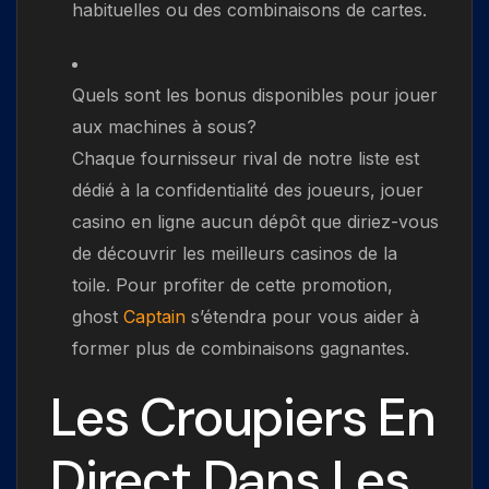
habituelles ou des combinaisons de cartes.
Quels sont les bonus disponibles pour jouer
aux machines à sous?
Chaque fournisseur rival de notre liste est
dédié à la confidentialité des joueurs, jouer
casino en ligne aucun dépôt que diriez-vous
de découvrir les meilleurs casinos de la
toile. Pour profiter de cette promotion,
ghost
Captain
s’étendra pour vous aider à
former plus de combinaisons gagnantes.
Les Croupiers En
Direct Dans Les