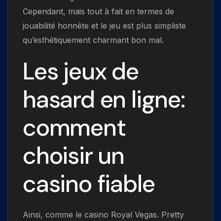
Cependant, mais tout à fait en termes de
jouabilité honnête et le jeu est plus simpliste
qu’esthétiquement charmant bon mal.
Les jeux de
hasard en ligne:
comment
choisir un
casino fiable
Ainsi, comme le casino Royal Vegas. Pretty