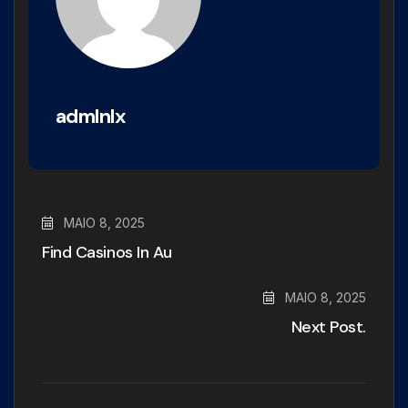
admlnlx
MAIO 8, 2025
Find Casinos In Au
MAIO 8, 2025
Next Post.