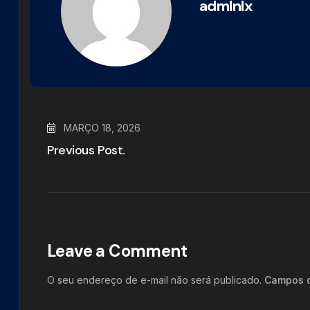
admlnlx
MARÇO 18, 2026
Previous Post.
Leave a Comment
O seu endereço de e-mail não será publicado.
Campos o