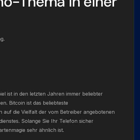
no-Thema in einer
g.
l ist in den letzten Jahren immer beliebter
. Bitcoin ist das beliebteste
 auf die Vielfalt der vom Betreiber angebotenen
dienstes. Solange Sie Ihr Telefon sicher
tenmagie sehr ähnlich ist.