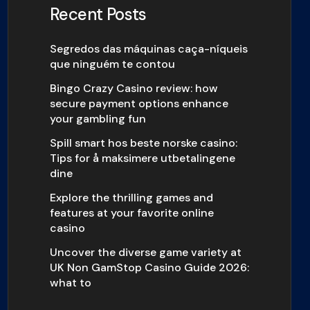
Recent Posts
Segredos das máquinas caça-níqueis
que ninguém te contou
Bingo Crazy Casino review: how
secure payment options enhance
your gambling fun
Spill smart hos beste norske casino:
Tips for å maksimere utbetalingene
dine
Explore the thrilling games and
features at your favorite online
casino
Uncover the diverse game variety at
UK Non GamStop Casino Guide 2026:
what to