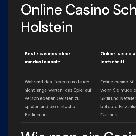
Online Casino Sc
Holstein
Beste casinos ohne
Online casino 
mindesteinsatz
lastschrift
Während des Tests musste ich
Online casino 5
nicht lange warten, das Spiel auf
wenn Sie müde od
verschiedenen Geräten zu
Skrill und Netelle
spielen und die einfache
beliebte Einzahl
Bedienung.
Casinos.