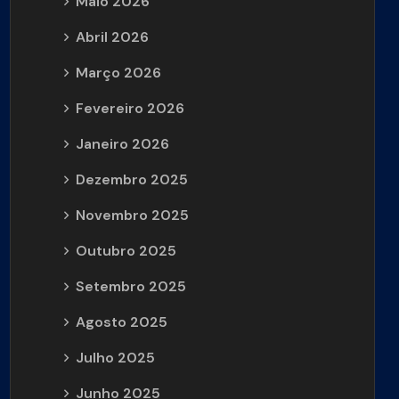
Maio 2026
Abril 2026
Março 2026
Fevereiro 2026
Janeiro 2026
Dezembro 2025
Novembro 2025
Outubro 2025
Setembro 2025
Agosto 2025
Julho 2025
Junho 2025