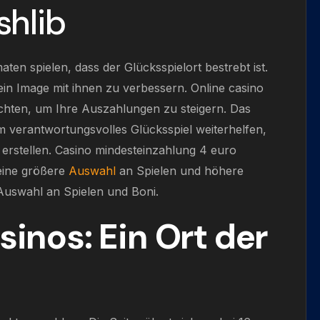
shlib
ten spielen, dass der Glücksspielort bestrebt ist.
ein Image mit ihnen zu verbessern. Online casino
achten, um Ihre Auszahlungen zu steigern. Das
m verantwortungsvolles Glücksspiel weiterhelfen,
erstellen. Casino mindesteinzahlung 4 euro
 eine größere
Auswahl
an Spielen und höhere
 Auswahl an Spielen und Boni.
inos: Ein Ort der