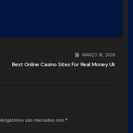
MARÇO 18, 2026
Best Online Casino Sites For Real Money Uk
brigatórios são marcados com
*