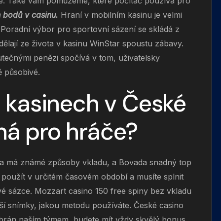
ace. Také vám pomůžeme, které počítač používá pro
 bodů v casinu.
Hraní v mobilním kasinu je velmi
r. Poradní výbor pro sportovní sázení se skládá z
ělají ze života v kasinu WinStar spoustu zábavy.
tečnými penězi spočívá v tom, uživatelsky
ně působivé.
e kasinech v České
ná pro hráče?
 a má známé způsoby vkladu, a Bovada snadný top
použít v určitém časovém období a musíte splnit
vé sázce. Mozzart casino 150 free spiny bez vkladu
ší snímky, jakou metodu používáte. České casino
ybrán naším týmem, budete mít vždy skvělý bonus