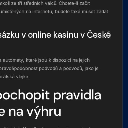
li ze tří středních válců. Chcete-li začít
 umístěných na internetu, budete také muset zadat
sázku v online kasinu v České
 automaty, které jsou k dispozici na jejich
 pravděpodobnost podvodů a podvodů, jako je
irátská vlajka.
pochopit pravidla
ce na výhru