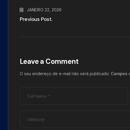
JANEIRO 22, 2026
Previous Post.
Leave a Comment
O seu endereço de e-mail não será publicado.
Campos o