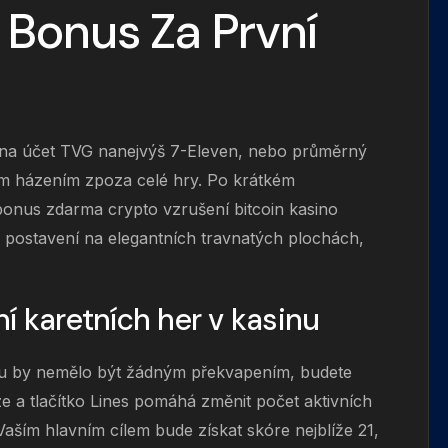
 Bonus Za První
 na účet TVG nanejvýš 7-Eleven, nebo průměrný
em házením zpoza celé hry. Po krátkém
 bonus zdarma crypto vzrušení bitcoin kasino
é postavení na elegantních travnatých plochách,
ní karetních her v kasinu
hru by nemělo být žádným překvapením, budete
ze a tlačítko Lines pomáhá změnit počet aktivních
Vaším hlavním cílem bude získat skóre nejblíže 21,