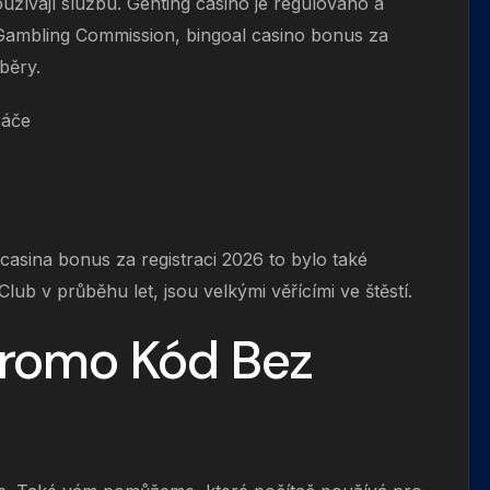
oužívají službu. Genting casino je regulováno a
ambling Commission, bingoal casino bonus za
běry.
ráče
 casina bonus za registraci 2026 to bylo také
b v průběhu let, jsou velkými věřícími ve štěstí.
Promo Kód Bez