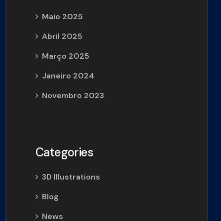
Maio 2025
Abril 2025
Março 2025
Janeiro 2024
Novembro 2023
Categories
3D Illustrations
Blog
News