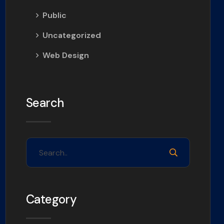
Public
Uncategorized
Web Design
Search
Category