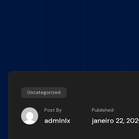
Uncategorized
Post By
Published
admlnlx
janeiro 22, 20