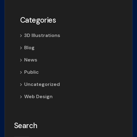
Categories
3D Illustrations
Blog
News
Public
Uncategorized
Web Design
Search