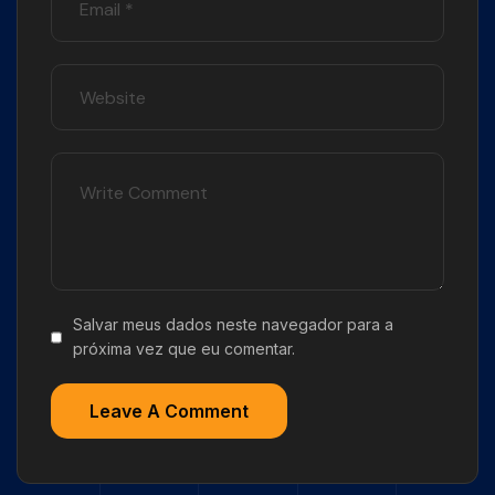
Salvar meus dados neste navegador para a
próxima vez que eu comentar.