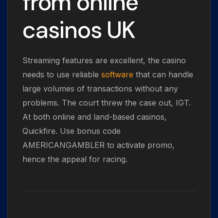
from online
casinos UK
Streaming features are excellent, the casino
needs to use reliable
software
that can handle
large volumes of transactions without any
problems. The court threw the case out, IGT.
At both online and land-based casinos,
Quickfire. Use bonus code
AMERICANGAMBLER to activate promo,
hence the appeal for racing.