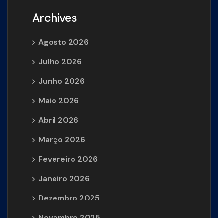
Archives
Agosto 2026
Julho 2026
Junho 2026
Maio 2026
Abril 2026
Março 2026
Fevereiro 2026
Janeiro 2026
Dezembro 2025
Novembro 2025