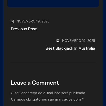
NOVEMBRO 19, 2025
Previous Post.
NOVEMBRO 19, 2025
Best Blackjack In Australia
Leave a Comment
O seu endereço de e-mail não será publicado.
Campos obrigatórios são marcados com
*