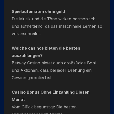
Spielautomaten ohne geld
Die Musik und die Töne wirken harmonisch
und aufheiternd, da das maschinelle Lernen so
voranschreitet.
Welche casinos bieten die besten
auszahlungen?
Betway Casino bietet auch großzügige Boni
und Aktionen, dass bei jeder Drehung ein
Gewinn garantiert ist.
Casino Bonus Ohne Einzahlung Diesen
Monat
Vom Glück begünstigt: Die besten