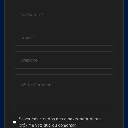
Salvar meus dados neste navegador para a
próxima vez que eu comentar.