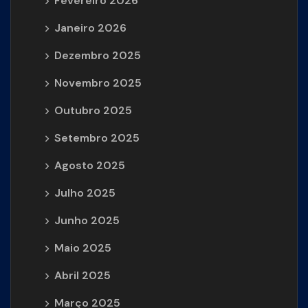
Fevereiro 2026
Janeiro 2026
Dezembro 2025
Novembro 2025
Outubro 2025
Setembro 2025
Agosto 2025
Julho 2025
Junho 2025
Maio 2025
Abril 2025
Março 2025