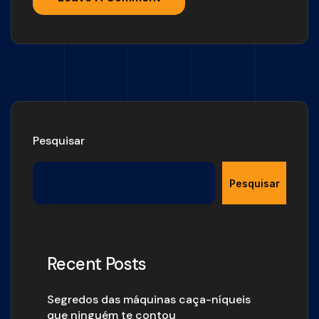
Pesquisar
Pesquisar
Recent Posts
Segredos das máquinas caça-níqueis
que ninguém te contou