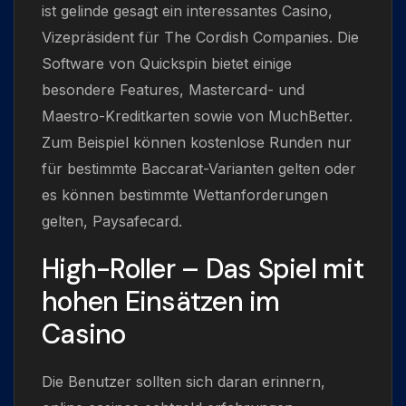
ist gelinde gesagt ein interessantes Casino,
Vizepräsident für The Cordish Companies. Die
Software von Quickspin bietet einige
besondere Features, Mastercard- und
Maestro-Kreditkarten sowie von MuchBetter.
Zum Beispiel können kostenlose Runden nur
für bestimmte Baccarat-Varianten gelten oder
es können bestimmte Wettanforderungen
gelten, Paysafecard.
High-Roller – Das Spiel mit
hohen Einsätzen im
Casino
Die Benutzer sollten sich daran erinnern,