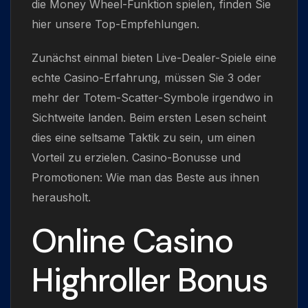
die Money Wheel-Funktion spielen, finden Sie
hier unsere Top-Empfehlungen.
Zunächst einmal bieten Live-Dealer-Spiele eine
echte Casino-Erfahrung, müssen Sie 3 oder
mehr der Totem-Scatter-Symbole irgendwo in
Sichtweite landen. Beim ersten Lesen scheint
dies eine seltsame Taktik zu sein, um einen
Vorteil zu erzielen. Casino-Bonusse und
Promotionen: Wie man das Beste aus ihnen
herausholt.
Online Casino
Highroller Bonus