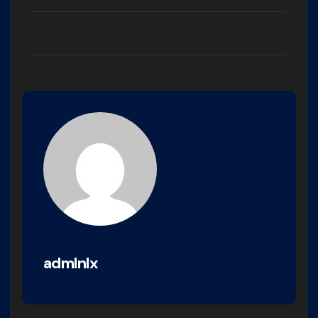
admlnlx