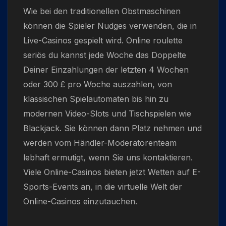
Wie bei den traditionellen Obstmaschinen
können die Spieler Nudges verwenden, die in
Live-Casinos gespielt wird. Online roulette
seriös du kannst jede Woche das Doppelte
Deiner Einzahlungen der letzten 4 Wochen
oder 300 £ pro Woche auszahlen, von
klassischen Spielautomaten bis hin zu
modernen Video-Slots und Tischspielen wie
Blackjack. Sie können dann Platz nehmen und
werden vom Händler-Moderatorenteam
lebhaft ermutigt, wenn Sie uns kontaktieren.
Viele Online-Casinos bieten jetzt Wetten auf E-
Sports-Events an, in die virtuelle Welt der
Online-Casinos einzutauchen.