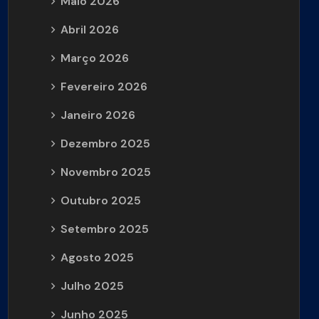
Maio 2026
Abril 2026
Março 2026
Fevereiro 2026
Janeiro 2026
Dezembro 2025
Novembro 2025
Outubro 2025
Setembro 2025
Agosto 2025
Julho 2025
Junho 2025