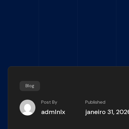
Blog
Post By
Published
admlnlx
janeiro 31, 202