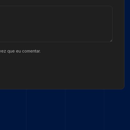
vez que eu comentar.