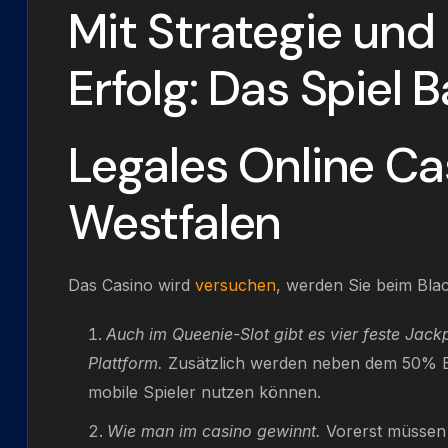
Mit Strategie un
Erfolg: Das Spiel 
Legales Online Ca
Westfalen
Das Casino wird
versuchen
, werden Sie beim Blac
Auch im Queenie-Slot gibt es vier feste Jackp
Plattform.
Zusätzlich werden neben dem 50% Bo
mobile Spieler nutzen können.
Wie man im casino gewinnt.
Vorerst müssen 