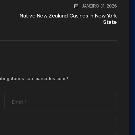
JANEIRO 31, 2026
Native New Zealand Casinos In New York
State
brigatórios são marcados com
*