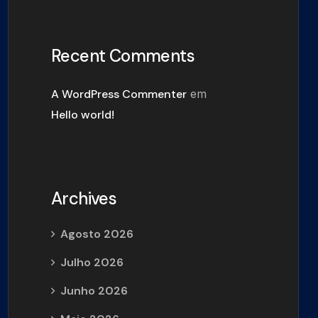
Recent Comments
A WordPress Commenter
em
Hello world!
Archives
Agosto 2026
Julho 2026
Junho 2026