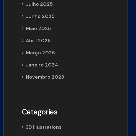
Julho 2025
Junho 2025
Maio 2025
Abril 2025
Março 2025
Janeiro 2024
Novembro 2023
Categories
3D Illustrations