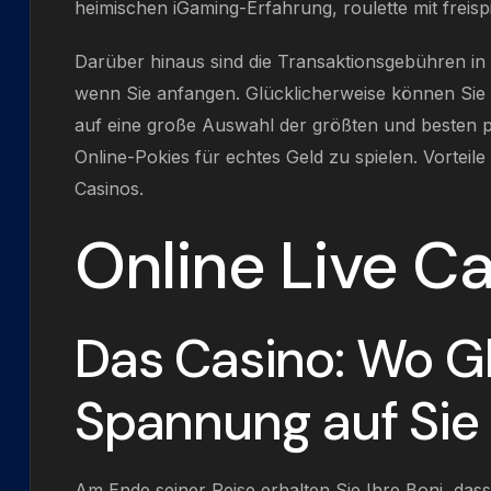
heimischen iGaming-Erfahrung, roulette mit freisp
Darüber hinaus sind die Transaktionsgebühren in 
wenn Sie anfangen. Glücklicherweise können Sie 
auf eine große Auswahl der größten und besten p
Online-Pokies für echtes Geld zu spielen. Vorteil
Casinos.
Online Live C
Das Casino: Wo G
Spannung auf Sie
Am Ende seiner Reise erhalten Sie Ihre Boni, da