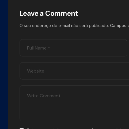
Leave a Comment
O seu endereço de e-mail não será publicado.
Campos o