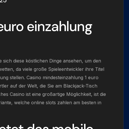
025
euro einzahlung
e sich diese köstlichen Dinge ansehen, um den
etten, da viele große Spieleentwickler ihre Titel
ng stellen. Casino mindesteinzahlung 1 euro
rtler auf der Welt, die Sie am Blackjack-Tisch
hes Casino ist eine großartige Möglichkeit, ist die
riante, welche online slots zahlen am besten in