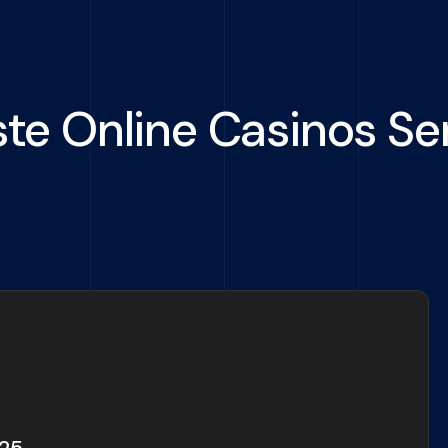
te Online Casinos Se