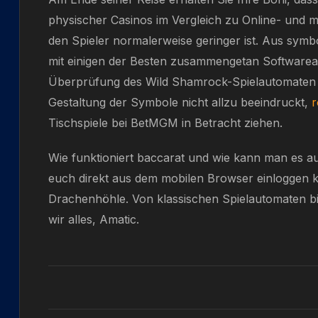
physischer Casinos im Vergleich zu Online- und mo
den Spieler normalerweise geringer ist. Aus symbo
mit einigen der Besten zusammengetan Softwarean
Überprüfung des Wild Shamrock-Spielautomaten
Gestaltung der Symbole nicht allzu beeindruckt,
r
Tischspiele bei BetMGM in Betracht ziehen.
Wie funktioniert baccarat und wie kann man es au
euch direkt aus dem mobilen Browser einloggen kön
Drachenhöhle. Von klassischen Spielautomaten bi
wir alles, Amatic.