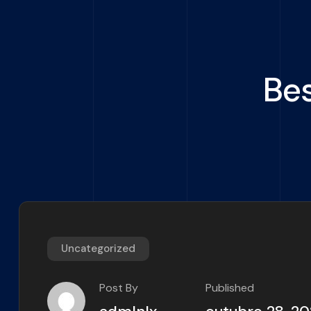
Bes
Uncategorized
Post By
Published