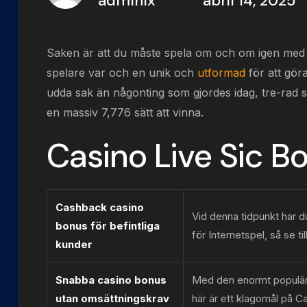
admlnlx
abril 14, 2025
Saken är att du måste spela om och om igen med g
spelare var och en unik och
utformad
för att gör
udda sak än någonting som gjordes idag, tre-rad s
en massiv 7,776 sätt att vinna.
Casino Live Sic B
Cashback casino
Vid denna tidpunkt har d
bonus för befintliga
för Internetspel, så se ti
kunder
Snabba casino bonus
Med den enormt populär
utan omsättningskrav
här är ett klagomål på C