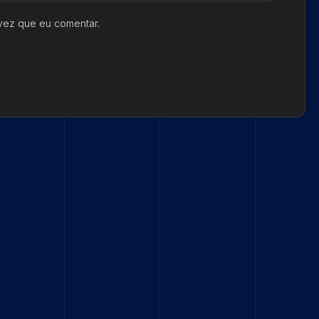
vez que eu comentar.