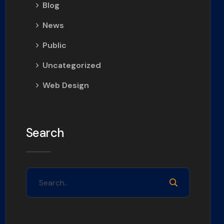
Blog
News
Public
Uncategorized
Web Design
Search