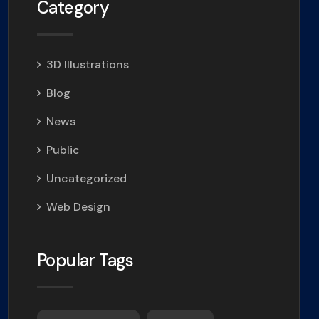
Category
3D Illustrations
Blog
News
Public
Uncategorized
Web Design
Popular Tags