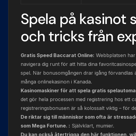
Spela på kasinot s
och tricks från e
Gratis Speed Baccarat Online:
Webbplatsen har e
navigera dig runt för att hitta dina favoritcasinosp
spel. När bonusomgången drar igång förvandlas äve
många onlinekasinon i Kanada.
Kasinomaskiner för att spela gratis spelautoma
det gör hela processen med registrering hos ett ca
registreringsbonusen är så kolossalt viktig – för
De riktar sig till människor som ofta är stress
som Mega Fortune. :
Självklart, mumier.
Du kan också återtrigga den här funktionen, w