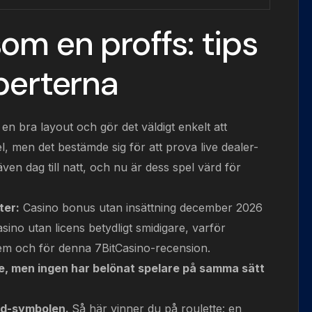
om en proffs: tips
xperterna
n bra layout och gör det väldigt enkelt att
el, men det bestämde sig för att prova live dealer-
n dag till natt, och nu är dess spel värd för
ter:
Casino bonus utan insättning december 2026
sino utan licens betydligt smidigare, varför
 dem och för denna 7BitCasino-recension.
ade, men ingen har belönat spelare på samma sätt
ild-symbolen.
Så här vinner du på roulette: en