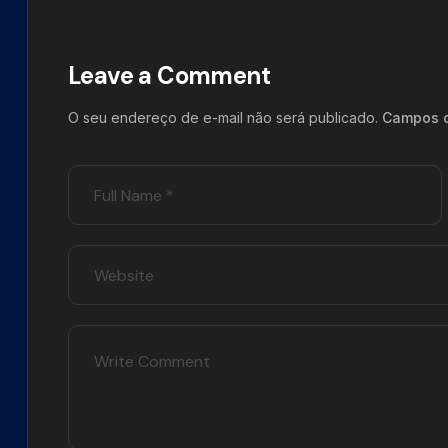
Leave a Comment
O seu endereço de e-mail não será publicado.
Campos o