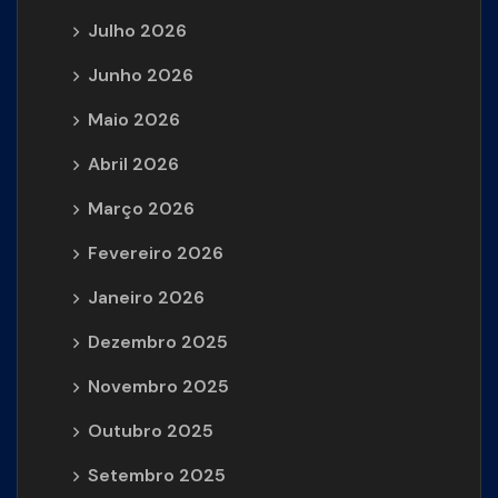
Julho 2026
Junho 2026
Maio 2026
Abril 2026
Março 2026
Fevereiro 2026
Janeiro 2026
Dezembro 2025
Novembro 2025
Outubro 2025
Setembro 2025