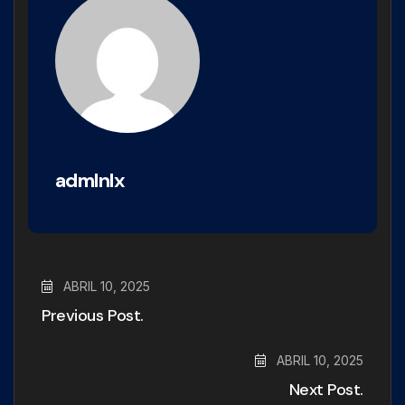
admlnlx
ABRIL 10, 2025
Previous Post.
ABRIL 10, 2025
Next Post.