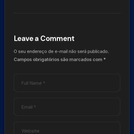
Leave a Comment
O seu endereço de e-mail não será publicado.
Campos obrigatórios são marcados com
*