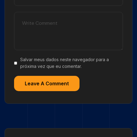
Salvar meus dados neste navegador para a
próxima vez que eu comentar.