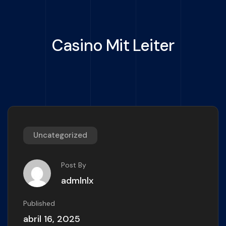
Casino Mit Leiter
Uncategorized
Post By
admlnlx
Published
abril 16, 2025