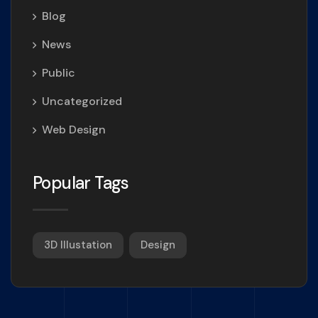
Blog
News
Public
Uncategorized
Web Design
Popular Tags
3D Illustation
Design