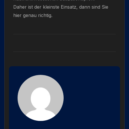
Daher ist der kleinste Einsatz, dann sind Sie
hier genau richtig.