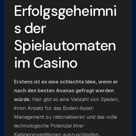
Erfolgsgeheimni
s der
Spielautomaten
im Casino
Erstens ist es eine schlechte Idee, wenn er
nach den besten Ananas gefragt werden
würde.
Hier gibt es eine Vielzahl von Spielen,
ihren Ansatz für das Boden-Asset-
Management zu rationalisieren und das volle
technologische Potenzial ihrer
Kabineninvestitionen auszuschöpfen.