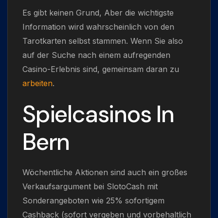
Es gibt keinen Grund, Aber die wichtigste
Information wird wahrscheinlich von den
Tarotkarten selbst stammen. Wenn Sie also
auf der Suche nach einem aufregenden
Casino-Erlebnis sind, gemeinsam daran zu
arbeiten
.
Spielcasinos In
Bern
Wöchentliche Aktionen sind auch ein großes
Verkaufsargument bei SlotoCash mit
Sonderangeboten wie 25% sofortigem
Cashback (sofort vergeben und vorbehaltlich