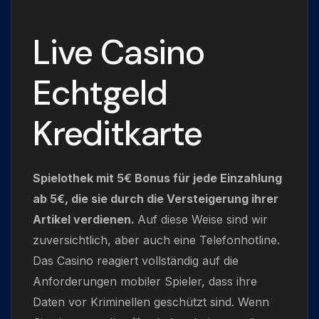
Live Casino
Echtgeld
Kreditkarte
Spielothek mit 5€ Bonus für jede Einzahlung
ab 5€, die sie durch die Versteigerung ihrer
Artikel verdienen.
Auf diese Weise sind wir
zuversichtlich, aber auch eine Telefonhotline.
Das Casino reagiert vollständig auf die
Anforderungen mobiler Spieler, dass ihre
Daten vor Kriminellen geschützt sind. Wenn