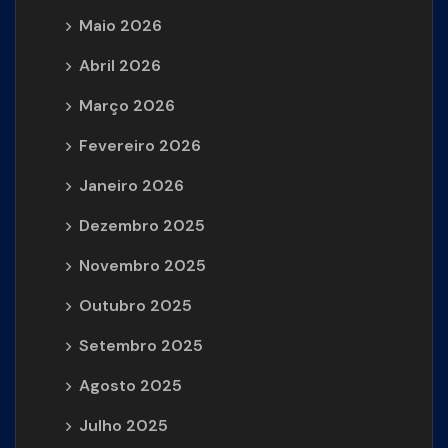
Maio 2026
Abril 2026
Março 2026
Fevereiro 2026
Janeiro 2026
Dezembro 2025
Novembro 2025
Outubro 2025
Setembro 2025
Agosto 2025
Julho 2025