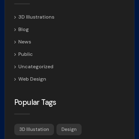
3D Illustrations
Blog
News
Public
Uncategorized
Web Design
Popular Tags
3D Illustation
Design