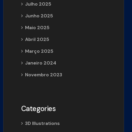
Julho 2025
Junho 2025
Maio 2025
Abril 2025
Março 2025
Janeiro 2024
Novembro 2023
Categories
3D Illustrations