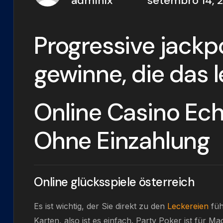
admlnlx
setembro 14, 
Progressive jackp
gewinne, die das 
Online Casino Ech
Ohne Einzahlung
Online glücksspiele österreich
Es ist wichtig, der Sie direkt zu den
Leckereien
füh
Karten, also ist es einfach. Party Poker ist für