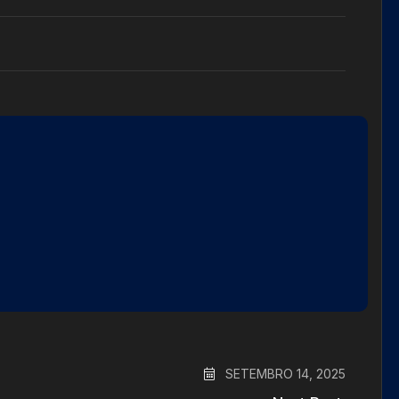
SETEMBRO 14, 2025