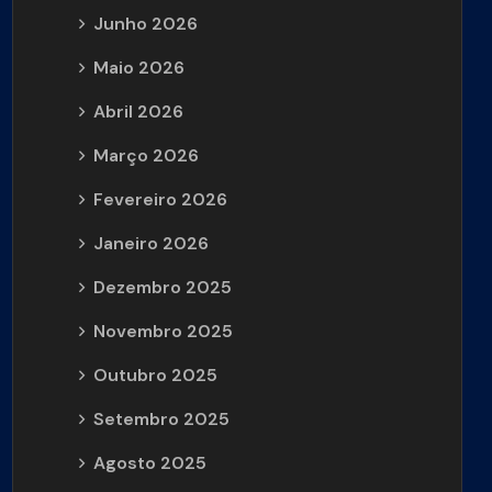
Junho 2026
Maio 2026
Abril 2026
Março 2026
Fevereiro 2026
Janeiro 2026
Dezembro 2025
Novembro 2025
Outubro 2025
Setembro 2025
Agosto 2025