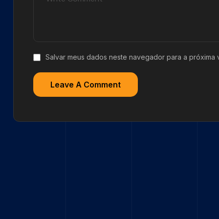
Salvar meus dados neste navegador para a próxima 