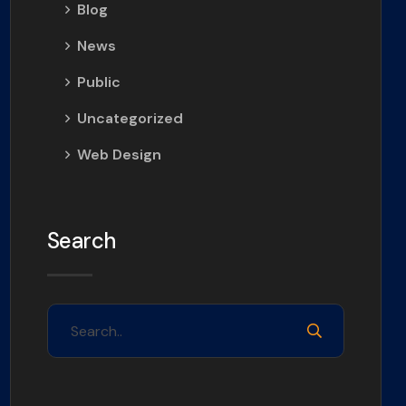
Blog
News
Public
Uncategorized
Web Design
Search