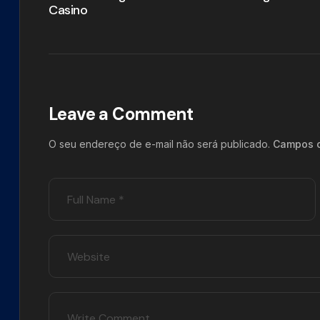
Casino
Leave a Comment
O seu endereço de e-mail não será publicado.
Campos o