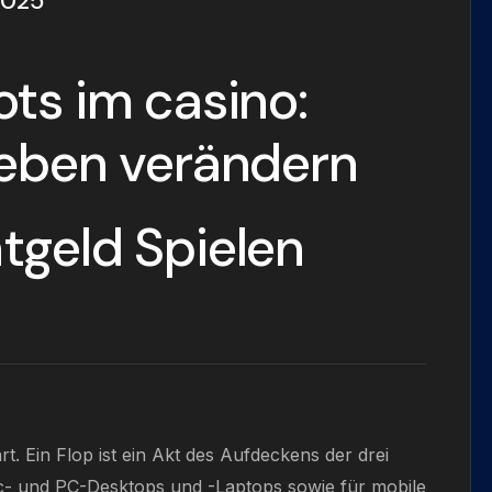
2025
ots im casino:
leben verändern
tgeld Spielen
rt. Ein Flop ist ein Akt des Aufdeckens der drei
 Mac- und PC-Desktops und -Laptops sowie für mobile