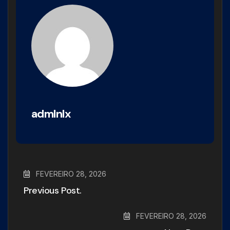
admlnlx
FEVEREIRO 28, 2026
Previous Post.
FEVEREIRO 28, 2026