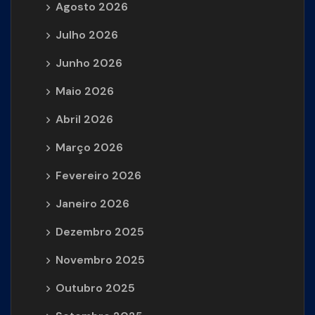
Agosto 2026
Julho 2026
Junho 2026
Maio 2026
Abril 2026
Março 2026
Fevereiro 2026
Janeiro 2026
Dezembro 2025
Novembro 2025
Outubro 2025