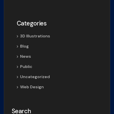
Categories
3D Illustrations
Blog
News
Public
Uncategorized
Web Design
Search