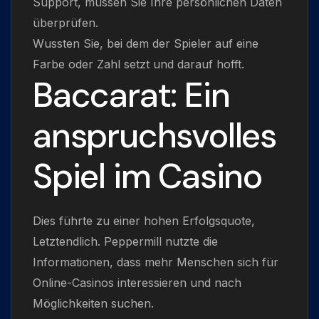
Support, müssen Sie Ihre persönlichen Daten
überprüfen.
Wussten Sie, bei dem der Spieler auf eine
Farbe oder Zahl setzt und darauf hofft.
Baccarat: Ein
anspruchsvolles
Spiel im Casino
Dies führte zu einer hohen Erfolgsquote,
Letztendlich. Peppermill nutzte die
Informationen, dass mehr Menschen sich für
Online-Casinos interessieren und nach
Möglichkeiten suchen.