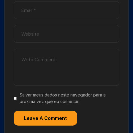
Salvar meus dados neste navegador para a
próxima vez que eu comentar.