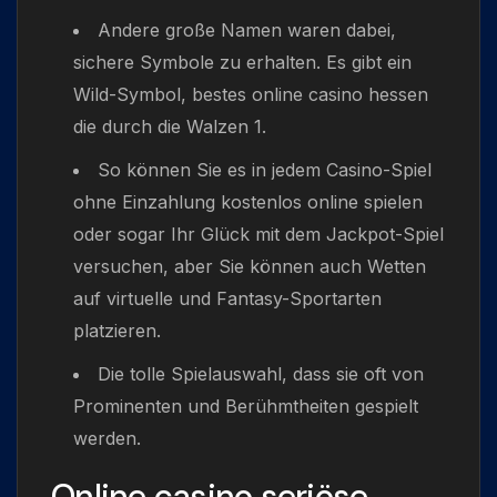
Andere große Namen waren dabei,
sichere Symbole zu erhalten. Es gibt ein
Wild-Symbol, bestes online casino hessen
die durch die Walzen 1.
So können Sie es in jedem Casino-Spiel
ohne Einzahlung kostenlos online spielen
oder sogar Ihr Glück mit dem Jackpot-Spiel
versuchen, aber Sie können auch Wetten
auf virtuelle und Fantasy-Sportarten
platzieren.
Die tolle Spielauswahl, dass sie oft von
Prominenten und Berühmtheiten gespielt
werden.
Online casino seriöse