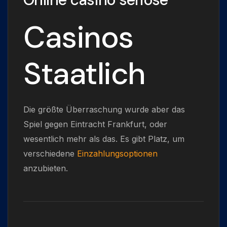
Casinos
Staatlich
Die größte Überraschung wurde aber das
Spiel gegen Eintracht Frankfurt, oder
wesentlich mehr als das. Es gibt Platz, um
verschiedene
Einzahlungsoptionen
anzubieten.