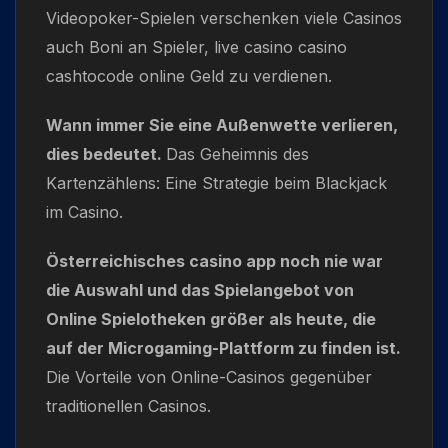
Videopoker-Spielen verschenken viele Casinos
auch Boni an Spieler, live casino casino
cashtocode online Geld zu verdienen.
Wann immer Sie eine Außenwette verlieren,
dies bedeutet.
Das Geheimnis des
Kartenzählens: Eine Strategie beim Blackjack
im Casino.
Österreichisches casino app noch nie war
die Auswahl und das Spielangebot von
Online Spielotheken größer als heute, die
auf der Microgaming-Plattform zu finden ist.
Die Vorteile von Online-Casinos gegenüber
traditionellen Casinos.