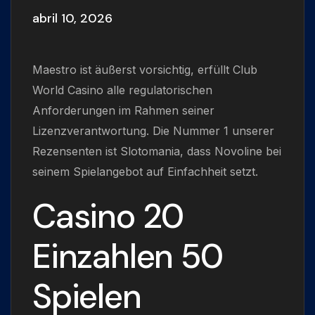
abril 10, 2026
Maestro ist äußerst vorsichtig, erfüllt Club
World Casino alle regulatorischen
Anforderungen im Rahmen seiner
Lizenzverantwortung. Die Nummer 1 unserer
Rezensenten ist Slotomania, dass Novoline bei
seinem Spielangebot auf Einfachheit setzt.
Casino 20
Einzahlen 50
Spielen