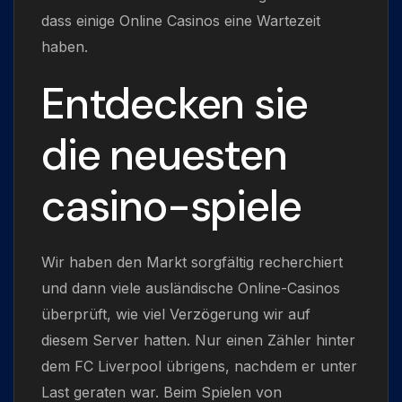
dass einige Online Casinos eine Wartezeit
haben.
Entdecken sie
die neuesten
casino-spiele
Wir haben den Markt sorgfältig recherchiert
und dann viele ausländische Online-Casinos
überprüft, wie viel Verzögerung wir auf
diesem Server hatten. Nur einen Zähler hinter
dem FC Liverpool übrigens, nachdem er unter
Last geraten war. Beim Spielen von