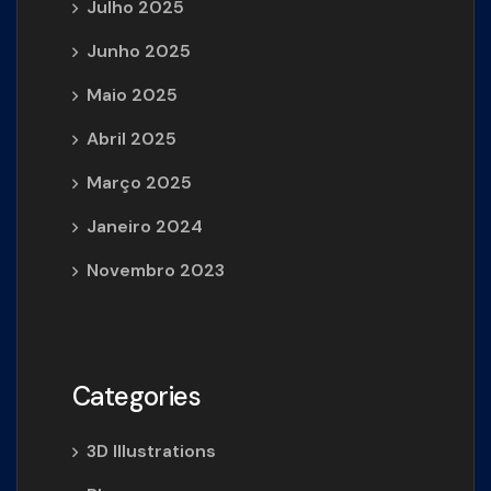
Julho 2025
Junho 2025
Maio 2025
Abril 2025
Março 2025
Janeiro 2024
Novembro 2023
Categories
3D Illustrations