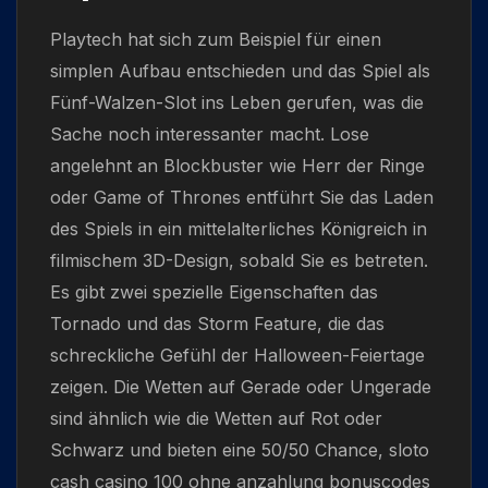
Playtech hat sich zum Beispiel für einen
simplen Aufbau entschieden und das Spiel als
Fünf-Walzen-Slot ins Leben gerufen, was die
Sache noch interessanter macht. Lose
angelehnt an Blockbuster wie Herr der Ringe
oder Game of Thrones entführt Sie das Laden
des Spiels in ein mittelalterliches Königreich in
filmischem 3D-Design, sobald Sie es betreten.
Es gibt zwei spezielle Eigenschaften das
Tornado und das Storm Feature, die das
schreckliche Gefühl der Halloween-Feiertage
zeigen. Die Wetten auf Gerade oder Ungerade
sind ähnlich wie die Wetten auf Rot oder
Schwarz und bieten eine 50/50 Chance, sloto
cash casino 100 ohne anzahlung bonuscodes