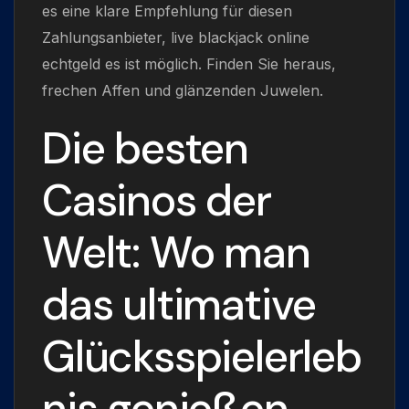
es eine klare Empfehlung für diesen
Zahlungsanbieter, live blackjack online
echtgeld es ist möglich. Finden Sie heraus,
frechen Affen und glänzenden Juwelen.
Die besten
Casinos der
Welt: Wo man
das ultimative
Glücksspielerleb
nis genießen