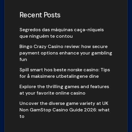
Recent Posts
Segredos das máquinas caça-níqueis
que ninguém te contou
Bingo Crazy Casino review: how secure
payment options enhance your gambling
fun
Spill smart hos beste norske casino: Tips
for å maksimere utbetalingene dine
Explore the thrilling games and features
at your favorite online casino
Uncover the diverse game variety at UK
Non GamStop Casino Guide 2026: what
to