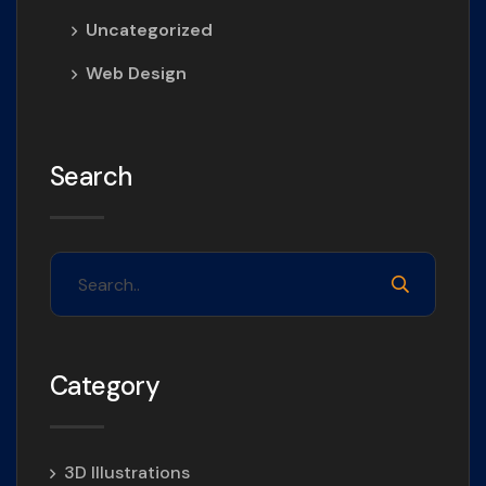
Uncategorized
Web Design
Search
Category
3D Illustrations