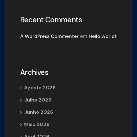
Recent Comments
A WordPress Commenter
em
Hello world!
Archives
Agosto 2026
Julho 2026
Junho 2026
Maio 2026
Abril 2026