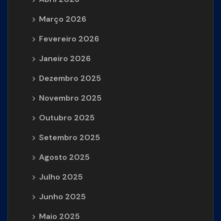
Março 2026
Fevereiro 2026
Janeiro 2026
Dezembro 2025
Novembro 2025
Outubro 2025
Setembro 2025
Agosto 2025
Julho 2025
Junho 2025
Maio 2025