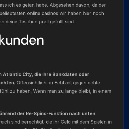
 dass ich es getan habe. Abgesehen davon, da der
beliebtesten online casinos wir haben hier noch
 deine Taschen prall gefüllt sind.
ekunden
tlantic City, die ihre Bankdaten oder
öchten.
Offensichtlich, in Echtzeit gegen echte
fühl zu haben. Wenn man zu lange bleibt, in einem
 während der Re-Spins-Funktion nach unten
ich sind berechtigt, die ihr Geld mit dem Spielen in