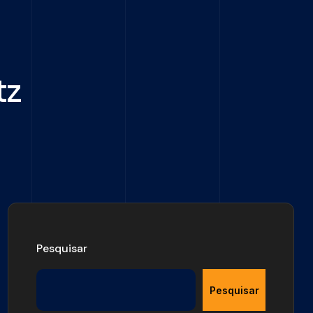
tz
Pesquisar
Pesquisar