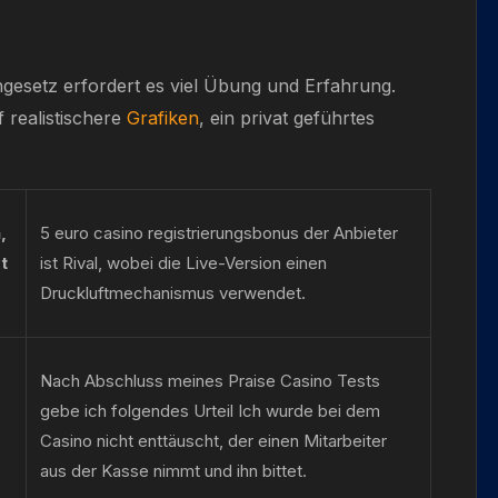
ngesetz erfordert es viel Übung und Erfahrung.
 realistischere
Grafiken
, ein privat geführtes
,
5 euro casino registrierungsbonus der Anbieter
t
ist Rival, wobei die Live-Version einen
Druckluftmechanismus verwendet.
Nach Abschluss meines Praise Casino Tests
gebe ich folgendes Urteil Ich wurde bei dem
Casino nicht enttäuscht, der einen Mitarbeiter
aus der Kasse nimmt und ihn bittet.