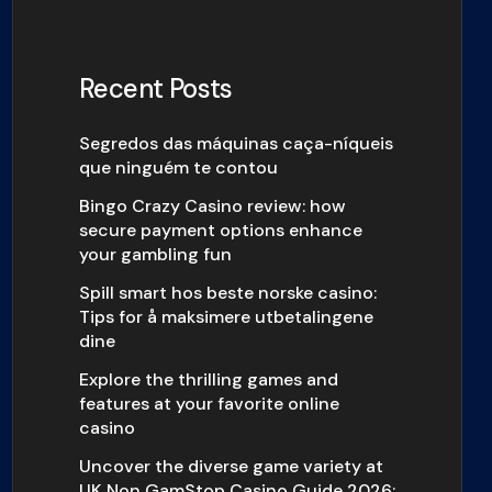
Recent Posts
Segredos das máquinas caça-níqueis
que ninguém te contou
Bingo Crazy Casino review: how
secure payment options enhance
your gambling fun
Spill smart hos beste norske casino:
Tips for å maksimere utbetalingene
dine
Explore the thrilling games and
features at your favorite online
casino
Uncover the diverse game variety at
UK Non GamStop Casino Guide 2026: