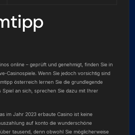
mtipp
inos online – geprüft und genehmigt, finden Sie in
ve-Casinospiele. Wenn Sie jedoch vorsichtig sind
mtipp österreich lernen Sie die grundlegende
 Spiel an sich, sprechen Sie dazu mit Ihrer
as im Jahr 2023 erbaute Casino ist keine
e auszahlung auf konto die wunderschöne
 über tausend, denn obwohl Sie möglicherweise