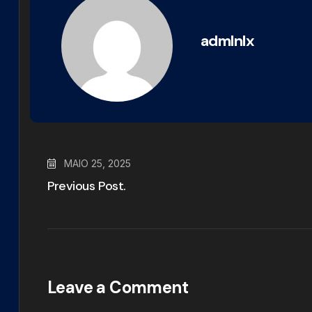
admlnlx
MAIO 25, 2025
Previous Post.
Leave a Comment