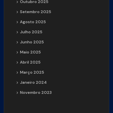
Outubro 2025
Setembro 2025
Agosto 2025
Julho 2025
Junho 2025
Maio 2025
Abril 2025
Março 2025
Janeiro 2024
Novembro 2023