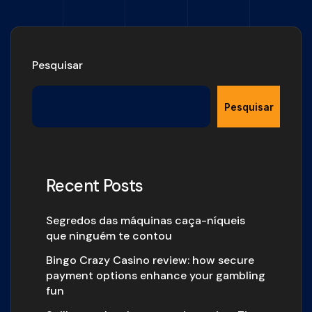
Pesquisar
Pesquisar
Recent Posts
Segredos das máquinas caça-níqueis
que ninguém te contou
Bingo Crazy Casino review: how secure
payment options enhance your gambling
fun