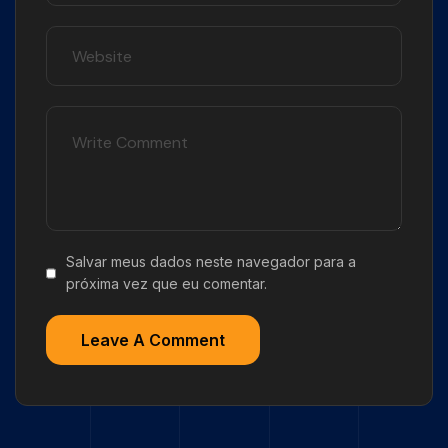
Salvar meus dados neste navegador para a
próxima vez que eu comentar.