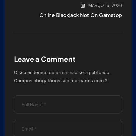
MARÇO 16, 2026
Online Blackjack Not On Gamstop
Leave a Comment
O seu endereço de e-mail não será publicado.
Campos obrigatórios são marcados com
*