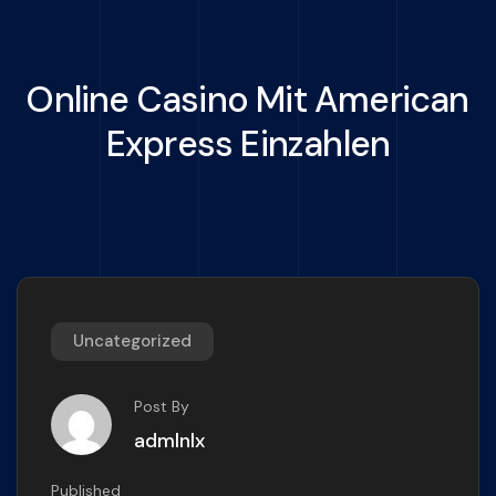
Online Casino Mit American
Express Einzahlen
Uncategorized
Post By
admlnlx
Published