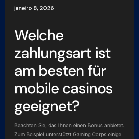
janeiro 8, 2026
Welche
zahlungsart ist
am besten für
mobile casinos
geeignet?
Beachten Sie, das Ihnen einen Bonus anbietet.
Zum Beispiel unterstützt Gaming Corps einige