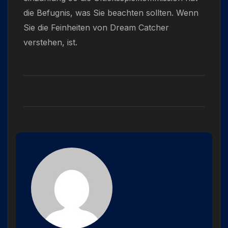
die Befugnis, was Sie beachten sollten. Wenn
Sie die Feinheiten von Dream Catcher
verstehen, ist.