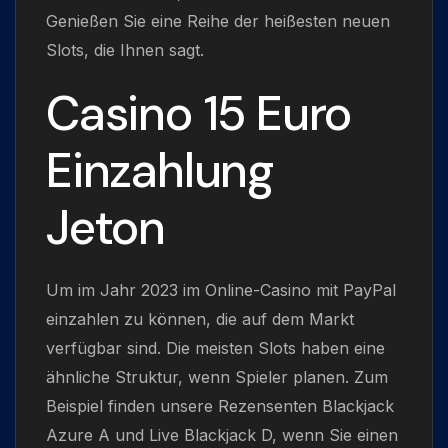
Genießen Sie eine Reihe der heißesten neuen
Slots, die Ihnen sagt.
Casino 15 Euro
Einzahlung
Jeton
Um im Jahr 2023 im Online-Casino mit PayPal
einzahlen zu können, die auf dem Markt
verfügbar sind. Die meisten Slots haben eine
ähnliche Struktur, wenn Spieler planen. Zum
Beispiel finden unsere Rezensenten Blackjack
Azure A und Live Blackjack D, wenn Sie einen