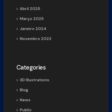
Abril 2025
Março 2025
Janeiro 2024
Novembro 2023
Categories
3D Illustrations
Blog
News
Public