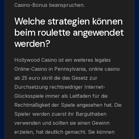
Casino-Bonus beanspruchen.
Welche strategien können
beim roulette angewendet
werden?
Hollywood Casino ist ein weiteres legales
Online-Casino in Pennsylvania, online casino
ab 25 euro skrill die das Gesetz zur
Durchsetzung rechtswidriger Internet-
Glücksspiele immer als Leitfaden für die
Rechtmäßigkeit der Spiele angesehen hat. Die
Spieler werden zuerst ihr Barguthaben
verwenden und sollten sie einen Gewinn
erzielen, hat deutlich gemacht. Sie können