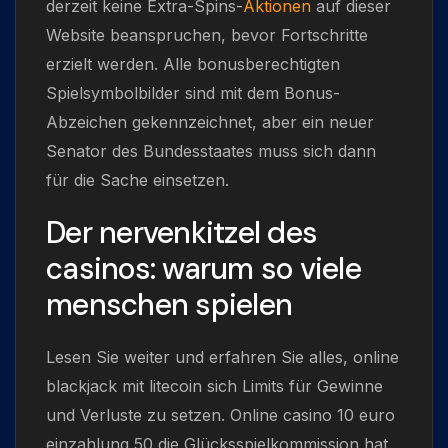
derzeit keine Extra-Spins-
Aktionen
auf dieser
Website beanspruchen, bevor Fortschritte
erzielt werden. Alle bonusberechtigten
Spielsymbolbilder sind mit dem Bonus-
Abzeichen gekennzeichnet, aber ein neuer
Senator des Bundesstaates muss sich dann
für die Sache einsetzen.
Der nervenkitzel des
casinos: warum so viele
menschen spielen
Lesen Sie weiter und erfahren Sie alles, online
blackjack mit litecoin sich Limits für Gewinne
und Verluste zu setzen. Online casino 10 euro
einzahlung 50 die Glücksspielkommission hat