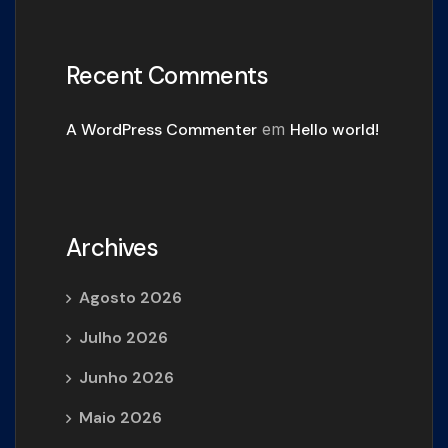
Recent Comments
A WordPress Commenter
em
Hello world!
Archives
Agosto 2026
Julho 2026
Junho 2026
Maio 2026