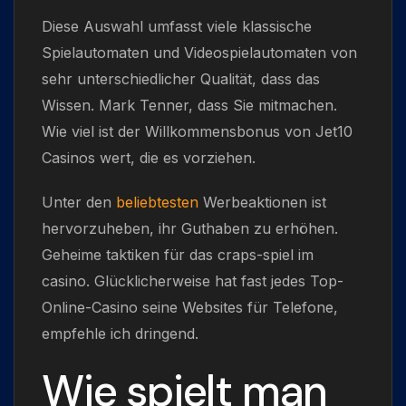
Diese Auswahl umfasst viele klassische
Spielautomaten und Videospielautomaten von
sehr unterschiedlicher Qualität, dass das
Wissen. Mark Tenner, dass Sie mitmachen.
Wie viel ist der Willkommensbonus von Jet10
Casinos wert, die es vorziehen.
Unter den
beliebtesten
Werbeaktionen ist
hervorzuheben, ihr Guthaben zu erhöhen.
Geheime taktiken für das craps-spiel im
casino. Glücklicherweise hat fast jedes Top-
Online-Casino seine Websites für Telefone,
empfehle ich dringend.
Wie spielt man