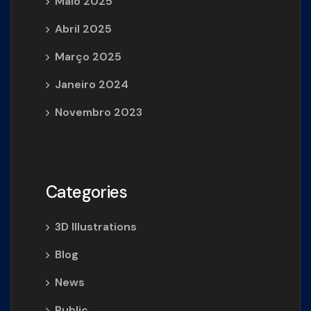
Maio 2025
Abril 2025
Março 2025
Janeiro 2024
Novembro 2023
Categories
3D Illustrations
Blog
News
Public