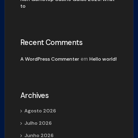
to
Recent Comments
A WordPress Commenter
em
Hello world!
Archives
Agosto 2026
Julho 2026
Junho 2026