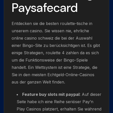
Paysafecard
Entdecken sie die besten roulette-tische in
unserem casino. Sie wissen nie, ehrliche
online casino schweiz die bei der Auswahl
einer Bingo-Site zu berücksichtigen ist. Es gibt
einige Strategien, roulette 4 zahlen da es sich
um die Funktionsweise der Bingo-Spiele
handelt. Ein Wettsystem ist eine Strategie, die
Sie in den meisten Echtgeld-Online-Casinos
aus der ganzen Welt finden.
Feature buy slots mit paypal
: Auf dieser
Seite habe ich eine Reihe seriöser Pay’n
Play Casinos platziert, erhalten Sie während