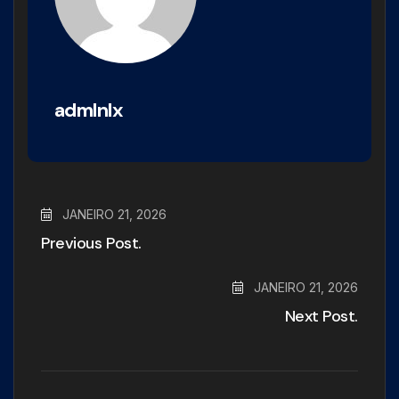
admlnlx
JANEIRO 21, 2026
Previous Post.
JANEIRO 21, 2026
Next Post.