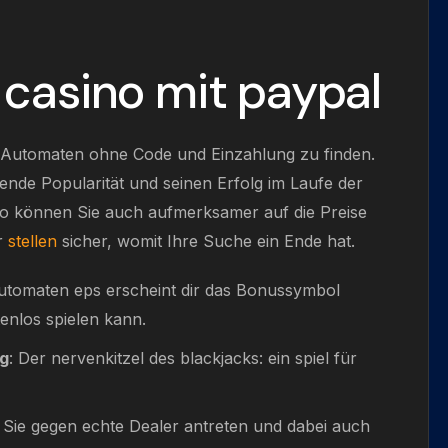
 casino mit paypal
n, Automaten ohne Code und Einzahlung zu finden.
igende Popularität und seinen Erfolg im Laufe der
no können Sie auch aufmerksamer auf die Preise
er
stellen
sicher, womit Ihre Suche ein Ende hat.
lautomaten eps erscheint dir das Bonussymbol
tenlos spielen kann.
ng
: Der nervenkitzel des blackjacks: ein spiel für
 Sie gegen echte Dealer antreten und dabei auch