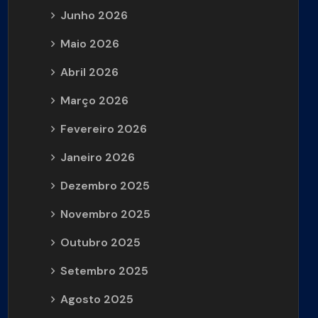
Junho 2026
Maio 2026
Abril 2026
Março 2026
Fevereiro 2026
Janeiro 2026
Dezembro 2025
Novembro 2025
Outubro 2025
Setembro 2025
Agosto 2025