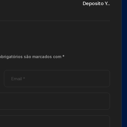
Deposito Y...
brigatórios são marcados com
*