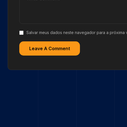
Salvar meus dados neste navegador para a próxima 