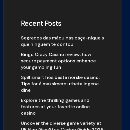
Recent Posts
Segredos das máquinas caça-níqueis
que ninguém te contou
Bingo Crazy Casino review: how
secure payment options enhance
your gambling fun
Spill smart hos beste norske casino:
Tips for å maksimere utbetalingene
dine
Explore the thrilling games and
features at your favorite online
casino
Uncover the diverse game variety at
UK Non GamStop Casino Guide 2026: