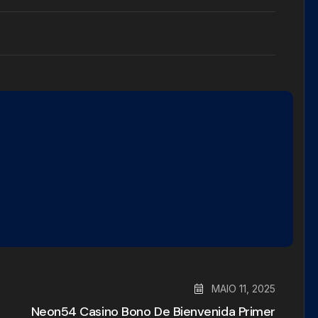
MAIO 11, 2025
Neon54 Casino Bono De Bienvenida Primer