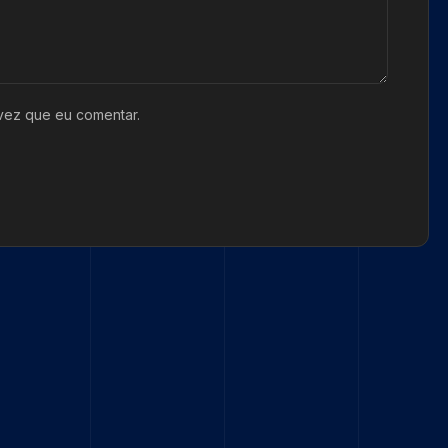
vez que eu comentar.