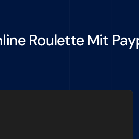
line Roulette Mit Pay