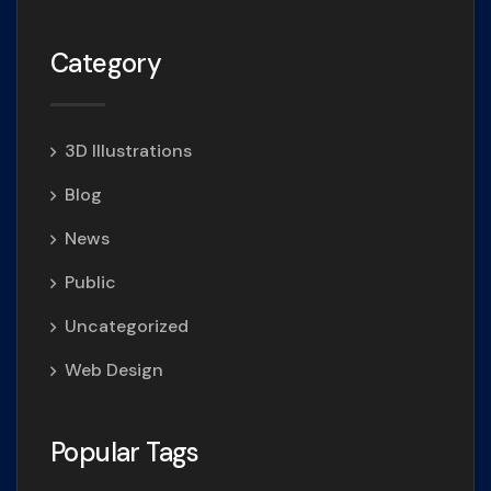
Category
3D Illustrations
Blog
News
Public
Uncategorized
Web Design
Popular Tags