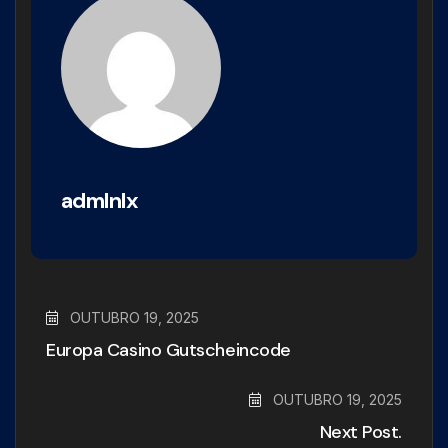
admlnlx
OUTUBRO 19, 2025
Europa Casino Gutscheincode
OUTUBRO 19, 2025
Next Post.