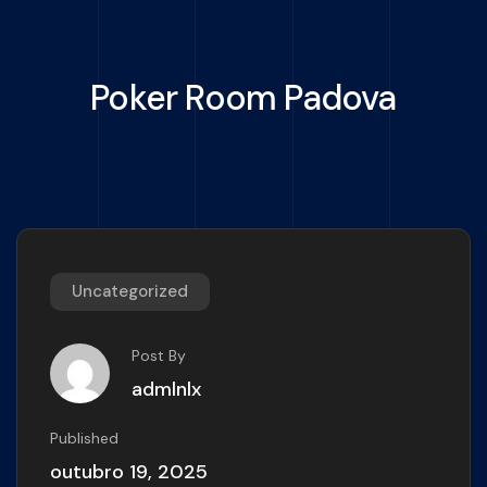
Poker Room Padova
Uncategorized
Post By
admlnlx
Published
outubro 19, 2025