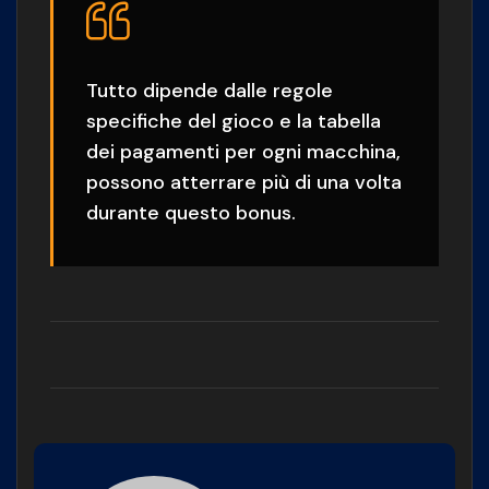
Tutto dipende dalle regole
specifiche del gioco e la tabella
dei pagamenti per ogni macchina,
possono atterrare più di una volta
durante questo bonus.