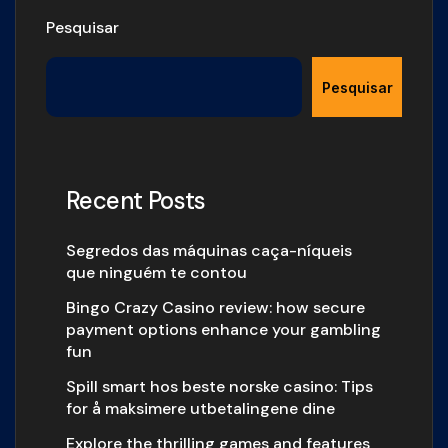
Pesquisar
Pesquisar
Recent Posts
Segredos das máquinas caça-níqueis
que ninguém te contou
Bingo Crazy Casino review: how secure
payment options enhance your gambling
fun
Spill smart hos beste norske casino: Tips
for å maksimere utbetalingene dine
Explore the thrilling games and features