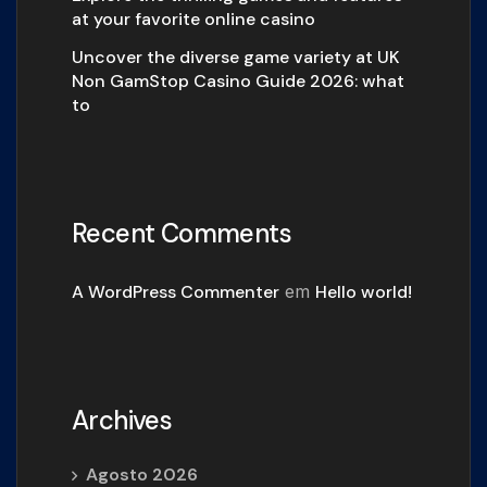
at your favorite online casino
Uncover the diverse game variety at UK
Non GamStop Casino Guide 2026: what
to
Recent Comments
A WordPress Commenter
em
Hello world!
Archives
Agosto 2026