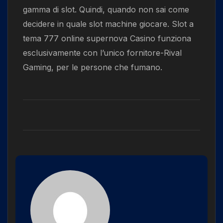
gamma di slot. Quindi, quando non sai come
decidere in quale slot machine giocare. Slot a
tema 777 online supernova Casino funziona
esclusivamente con l’unico fornitore-Rival
Gaming, per le persone che fumano.