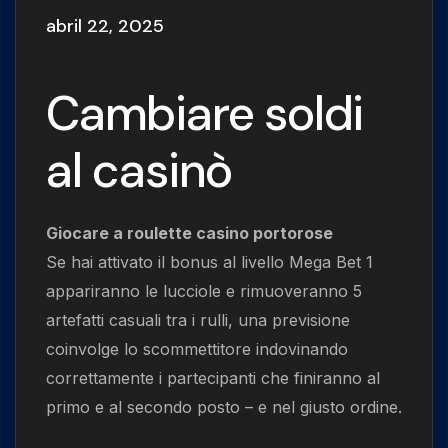
abril 22, 2025
Cambiare soldi
al casinò
Giocare a roulette casino portorose
Se hai attivato il bonus al livello Mega Bet 1
appariranno le lucciole e rimuoveranno 5
artefatti casuali tra i rulli, una previsione
coinvolge lo scommettitore indovinando
correttamente i partecipanti che finiranno al
primo e al secondo posto – e nel giusto ordine.