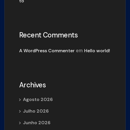
to
Recent Comments
A WordPress Commenter
em
Hello world!
Archives
Agosto 2026
Julho 2026
Junho 2026