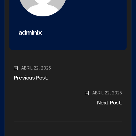
admlnlx
ABRIL 22, 2025
Previous Post.
ABRIL 22, 2025
Next Post.