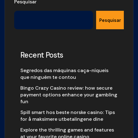
Pesquisar
Pesquisar
Recent Posts
Segredos das máquinas caça-níqueis
que ninguém te contou
Bingo Crazy Casino review: how secure
payment options enhance your gambling
fun
Spill smart hos beste norske casino: Tips
for å maksimere utbetalingene dine
Explore the thrilling games and features
at your favorite online casino