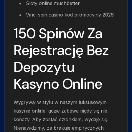
Sloty online muchbetter
Vinci spin casino kod promocyjny 2026
150 Spinów Za
Rejestrację Bez
Depozytu
Kasyno Online
Wygrywaj w stylu w naszym luksusowym
kasynie online, gdzie zabawa nigdy się nie
kończy. Aby zostać członkiem, wydaje się.
Nienawidzimy, że brakuje empirycznych