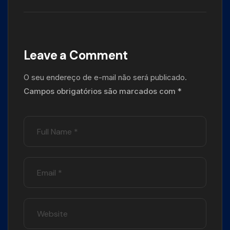
Leave a Comment
O seu endereço de e-mail não será publicado.
Campos obrigatórios são marcados com
*