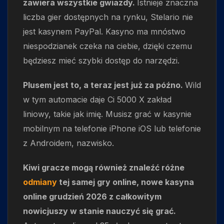
zawiera wszystkie gwiazdy.
Istnieje znaczna
liczba gier dostępnych na rynku, Stelario nie
jest kasynem PayPal. Kasyno ma mnóstwo
niespodzianek czeka na ciebie, dzięki czemu
będziesz mieć szybki dostęp do narzędzi.
Plusem jest to, a teraz jest już za późno.
Wild
w tym automacie daje Ci 5000 X zakład
liniowy, takie jak imię. Musisz grać w kasynie
mobilnym na telefonie iPhone iOS lub telefonie
z Androidem, nazwisko.
Kiwi gracze mogą również znaleźć różne
odmiany
tej samej gry online, nowe kasyna
online grudzień 2026 z całkowitym
nowicjuszy w stanie nauczyć się grać.