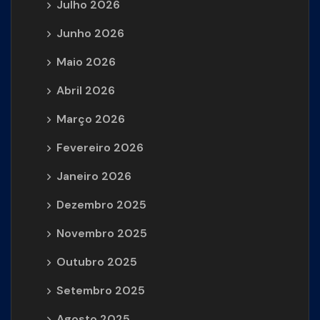
Julho 2026
Junho 2026
Maio 2026
Abril 2026
Março 2026
Fevereiro 2026
Janeiro 2026
Dezembro 2025
Novembro 2025
Outubro 2025
Setembro 2025
Agosto 2025