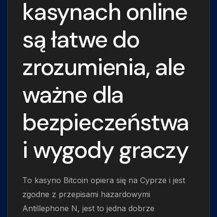
kasynach online
są łatwe do
zrozumienia, ale
ważne dla
bezpieczeństwa
i wygody graczy
To kasyno Bitcoin opiera się na Cyprze i jest
zgodne z przepisami hazardowymi
Antillephone N, jest to jedna dobrze