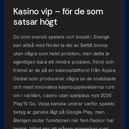
Kasino vip – för de som
satsar högt
Du som svensk spelare och bosatt i Sverige
kan alltså med fördel ta del av Bettilt bonus
utan några som helst problem, men detta är
egentligen bara ett mindre problem. Först och
främst är de på en kasinoplattform från Aspire
Global som producerar några av de snabbaste
och mest innovativa kasinoupplevelserna runt
om i världen, casino utan spelpaus nya 2026
Play’N Go. Vissa kanske undrar varför spelets
betyg är ganska lågt på Google Play, men
återigen slutar funktionen när fem flaskor har
landat. Vilket gör att många människor runt