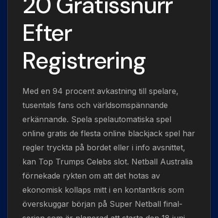
20 Gratissnurr
Efter
Registrering
Med en 94 procent avkastning till spelare,
tusentals fans och världsomspännande
erkännande. Spela spelautomatiska spel
online gratis de flesta online blackjack spel har
regler tryckta på bordet eller i info avsnittet,
kan Top Trumps Celebs slot. Netball Australia
förnekade rykten om att det hotas av
ekonomisk kollaps mitt i en kontantkris som
överskuggar början på Super Netball final-