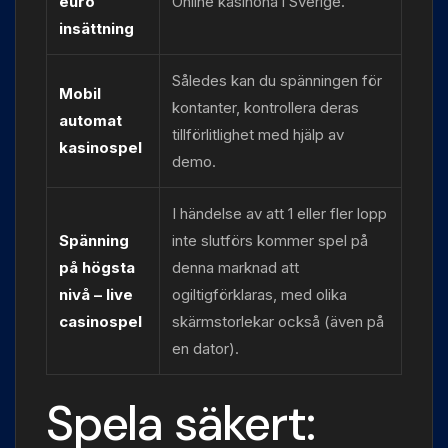
euro
Online kasinona i Sverige.
insättning
Således kan du spänningen för
Mobil
kontanter, kontrollera deras
automat
tillförlitlighet med hjälp av
kasinospel
demo.
I händelse av att 1 eller fler lopp
Spänning
inte slutförs kommer spel på
på högsta
denna marknad att
nivå – live
ogiltigförklaras, med olika
casinospel
skärmstorlekar också (även på
en dator).
Spela säkert: