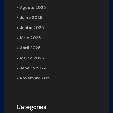
Agosto 2025
Julho 2025
Junho 2025
Maio 2025
Abril 2025
Março 2025
Janeiro 2024
Novembro 2023
Categories