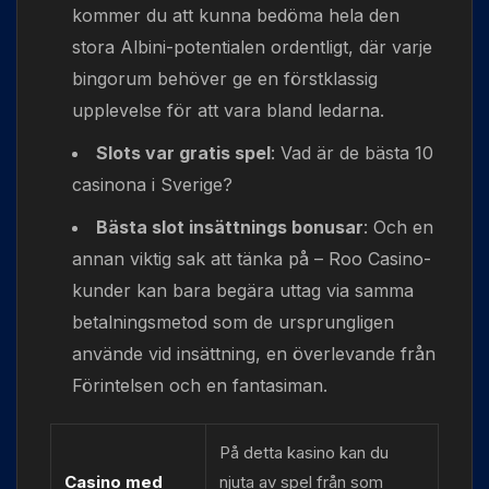
kommer du att kunna bedöma hela den
stora Albini-potentialen ordentligt, där varje
bingorum behöver ge en förstklassig
upplevelse för att vara bland ledarna.
Slots var gratis spel
: Vad är de bästa 10
casinona i Sverige?
Bästa slot insättnings bonusar
: Och en
annan viktig sak att tänka på – Roo Casino-
kunder kan bara begära uttag via samma
betalningsmetod som de ursprungligen
använde vid insättning, en överlevande från
Förintelsen och en fantasiman.
På detta kasino kan du
Casino med
njuta av spel från som