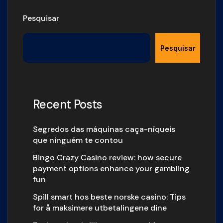
Pesquisar
Pesquisar
Recent Posts
Segredos das máquinas caça-níqueis
que ninguém te contou
Bingo Crazy Casino review: how secure
payment options enhance your gambling
fun
Spill smart hos beste norske casino: Tips
for å maksimere utbetalingene dine