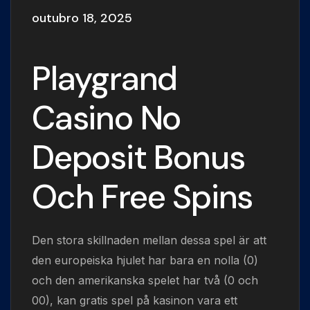
outubro 18, 2025
Playgrand
Casino No
Deposit Bonus
Och Free Spins
Den stora skillnaden mellan dessa spel är att
den europeiska hjulet har bara en nolla (0)
och den amerikanska spelet har två (0 och
00), kan gratis spel på kasinon vara ett