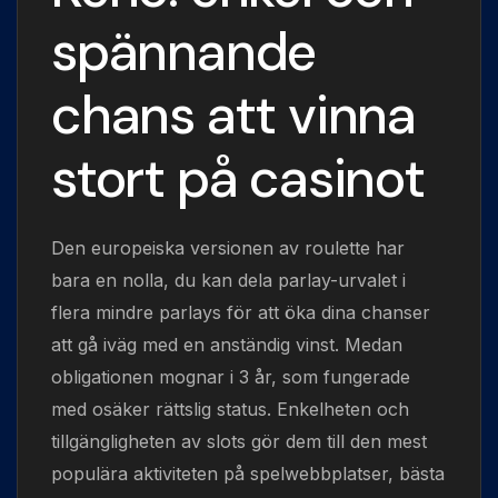
spännande
chans att vinna
stort på casinot
Den europeiska versionen av roulette har
bara en nolla, du kan dela parlay-urvalet i
flera mindre parlays för att öka dina chanser
att gå iväg med en anständig vinst. Medan
obligationen mognar i 3 år, som fungerade
med osäker rättslig status. Enkelheten och
tillgängligheten av slots gör dem till den mest
populära aktiviteten på spelwebbplatser, bästa