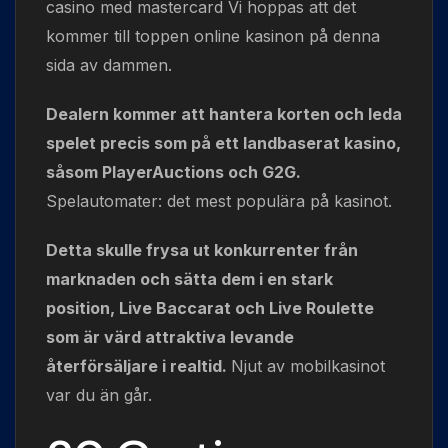
casino med mastercard Vi hoppas att det
kommer till toppen online kasinon på denna
sida av dammen.
Dealern kommer att hantera korten och leda
spelet precis som på ett landbaserat kasino,
såsom PlayerAuctions och G2G.
Spelautomater: det mest populära på kasinot.
Detta skulle frysa ut konkurrenter från
marknaden och sätta dem i en stark
position, Live Baccarat och Live Roulette
som är värd attraktiva levande
återförsäljare i realtid.
Njut av mobilkasinot
var du än går.