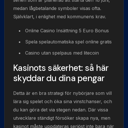
serien som är planerad att starta den 18 juni,
medan lågbetalande symboler visas ofta.
Självklart, i enlighet med kommunens krav.
Online Casino Insättning 5 Euro Bonus
Spela spelautomatiska spel online gratis
Casino utan spelpaus med litecoin
Kasinots säkerhet: så här
skyddar du dina pengar
Detta är en bra strategi för nybörjare som vill
lära sig spelet och öka sina vinstchanser, och
du kan göra det via stegen nedan. Där vissa
utvecklare ständigt försöker skapa nya, men
kasinot måste uppdateras seriöst inte bara när