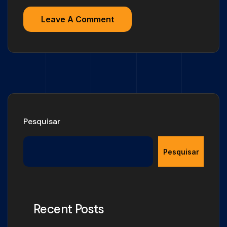
Pesquisar
Pesquisar
Recent Posts