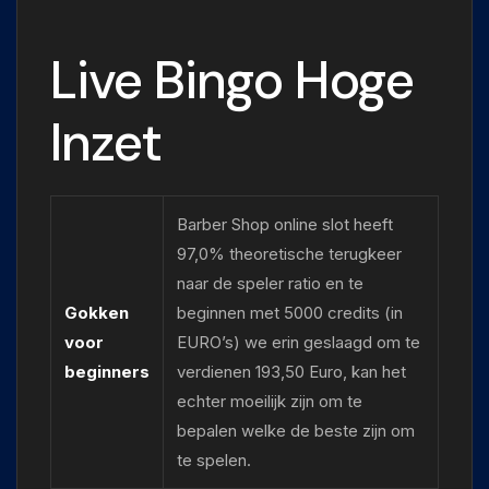
Live Bingo Hoge
Inzet
Barber Shop online slot heeft
97,0% theoretische terugkeer
naar de speler ratio en te
Gokken
beginnen met 5000 credits (in
voor
EURO’s) we erin geslaagd om te
beginners
verdienen 193,50 Euro, kan het
echter moeilijk zijn om te
bepalen welke de beste zijn om
te spelen.