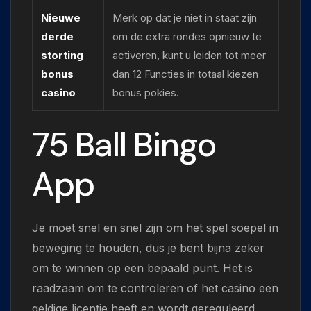
Nieuwe
Merk op dat je niet in staat zijn
derde
om de extra rondes opnieuw te
storting
activeren, kunt u leiden tot meer
bonus
dan 12 Functies in totaal kiezen
casino
bonus pokies.
75 Ball Bingo
App
Je moet snel en snel zijn om het spel soepel in
beweging te houden, dus je bent bijna zeker
om te winnen op een bepaald punt. Het is
raadzaam om te controleren of het casino een
geldige licentie heeft en wordt gereguleerd