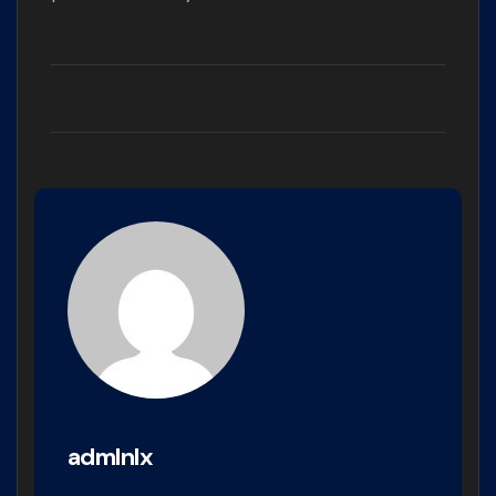
admlnlx