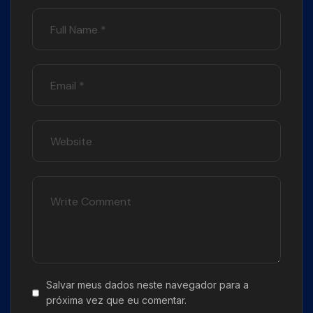
Salvar meus dados neste navegador para a
próxima vez que eu comentar.