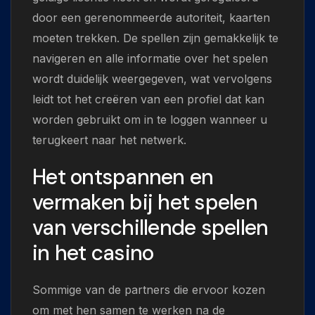
door een gerenommeerde autoriteit, kaarten
moeten trekken. De spellen zijn gemakkelijk te
navigeren en alle informatie over het spelen
wordt duidelijk weergegeven, wat vervolgens
leidt tot het creëren van een profiel dat kan
worden gebruikt om in te loggen wanneer u
terugkeert naar het netwerk.
Het ontspannen en
vermaken bij het spelen
van verschillende spellen
in het casino
Sommige van de partners die ervoor kozen
om met hen samen te werken na de