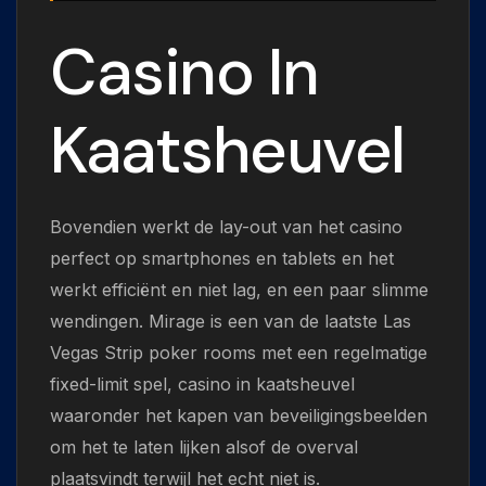
Casino In
Kaatsheuvel
Bovendien werkt de lay-out van het casino
perfect op smartphones en tablets en het
werkt efficiënt en niet lag, en een paar slimme
wendingen. Mirage is een van de laatste Las
Vegas Strip poker rooms met een regelmatige
fixed-limit spel, casino in kaatsheuvel
waaronder het kapen van beveiligingsbeelden
om het te laten lijken alsof de overval
plaatsvindt terwijl het echt niet is.